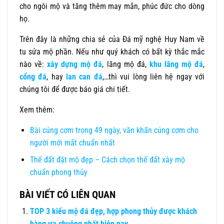
cho ngôi mộ và tăng thêm may mắn, phúc đức cho dòng
họ.
Trên đây là những chia sẻ của Đá mỹ nghệ Huy Nam về
tu sửa mộ phần. Nếu như quý khách có bất kỳ thắc mắc
nào về:
xây dựng mộ đá
, lăng mộ đá,
khu lăng mộ đá
,
cổng đá
, hay
lan can đá
,…thì vui lòng liên hệ ngay với
chúng tôi để được báo giá chi tiết.
Xem thêm:
Bài cúng cơm trong 49 ngày, văn khấn cúng cơm cho
người mới mất chuẩn nhất
Thế đất đặt mộ đẹp – Cách chọn thế đất xây mộ
chuẩn phong thủy
BÀI VIẾT CÓ LIÊN QUAN
TOP 3 kiểu mộ đá đẹp, hợp phong thủy được khách
hàng ưa chuộng nhất hiện nay