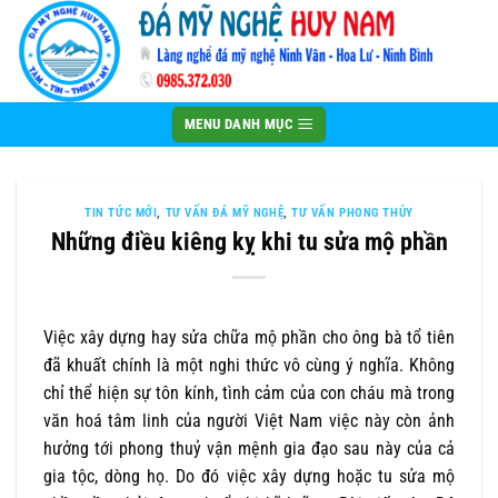
Bỏ
qua
nội
dung
MENU DANH MỤC
TIN TỨC MỚI
,
TƯ VẤN ĐÁ MỸ NGHỆ
,
TƯ VẤN PHONG THỦY
Những điều kiêng kỵ khi tu sửa mộ phần
Việc xây dựng hay sửa chữa mộ phần cho ông bà tổ tiên
đã khuất chính là một nghi thức vô cùng ý nghĩa. Không
chỉ thể hiện sự tôn kính, tình cảm của con cháu mà trong
văn hoá tâm linh của người Việt Nam việc này còn ảnh
hưởng tới phong thuỷ vận mệnh gia đạo sau này của cả
gia tộc, dòng họ. Do đó việc xây dựng hoặc tu sửa mộ