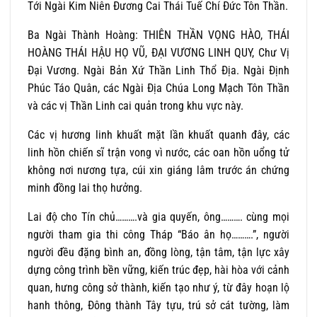
Tới Ngài Kim Niên Đương Cai Thái Tuế Chí Đức Tôn Thần.
Ba Ngài Thành Hoàng: THIÊN THẦN VỌNG HÀO, THÁI
HOÀNG THÁI HẬU HỌ VŨ, ĐẠI VƯƠNG LINH QUY, Chư Vị
Đại Vương. Ngài Bản Xứ Thần Linh Thổ Địa. Ngài Định
Phúc Táo Quân, các Ngài Địa Chúa Long Mạch Tôn Thần
và các vị Thần Linh cai quản trong khu vực này.
Các vị hương linh khuất mặt lần khuất quanh đây, các
linh hồn chiến sĩ trận vong vì nước, các oan hồn uổng tử
không nơi nương tựa, cúi xin giáng lâm trước án chứng
minh đồng lai thọ hưởng.
Lai độ cho Tín chủ……….và gia quyến, ông………. cùng mọi
người tham gia thi công Tháp “Báo ân họ……….”, người
người đều đặng bình an, đồng lòng, tận tâm, tận lực xây
dựng công trình bền vững, kiến trúc đẹp, hài hòa với cảnh
quan, hưng công sở thành, kiến tạo như ý, từ đây hoạn lộ
hanh thông, Đông thành Tây tựu, trú sở cát tường, làm