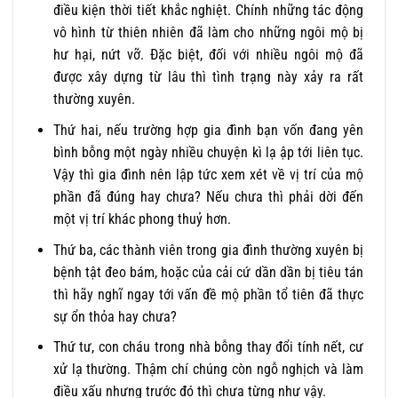
điều kiện thời tiết khắc nghiệt. Chính những tác động
vô hình từ thiên nhiên đã làm cho những ngôi mộ bị
hư hại, nứt vỡ. Đặc biệt, đối với nhiều ngôi mộ đã
được xây dựng từ lâu thì tình trạng này xảy ra rất
thường xuyên.
Thứ hai, nếu trường hợp gia đình bạn vốn đang yên
bình bỗng một ngày nhiều chuyện kì lạ ập tới liên tục.
Vậy thì gia đình nên lập tức xem xét về vị trí của mộ
phần đã đúng hay chưa? Nếu chưa thì phải dời đến
một vị trí khác phong thuỷ hơn.
Thứ ba, các thành viên trong gia đình thường xuyên bị
bệnh tật đeo bám, hoặc của cải cứ dần dần bị tiêu tán
thì hãy nghĩ ngay tới vấn đề mộ phần tổ tiên đã thực
sự ổn thỏa hay chưa?
Thứ tư, con cháu trong nhà bỗng thay đổi tính nết, cư
xử lạ thường. Thậm chí chúng còn ngỗ nghịch và làm
điều xấu nhưng trước đó thì chưa từng như vậy.