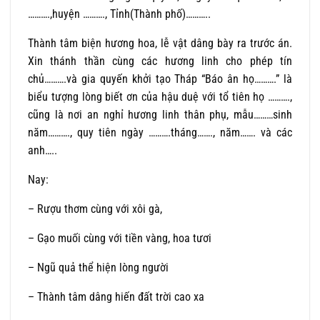
……….,huyện ………., Tỉnh(Thành phố)………..
Thành tâm biện hương hoa, lễ vật dâng bày ra trước án.
Xin thánh thần cùng các hương linh cho phép tín
chủ……….và gia quyến khởi tạo Tháp “Báo ân họ……….” là
biểu tượng lòng biết ơn của hậu duệ với tổ tiên họ ……….,
cũng là nơi an nghỉ hương linh thân phụ, mẫu………sinh
năm………., quy tiên ngày ……….tháng……., năm……. và các
anh…..
Nay:
– Rượu thơm cùng với xôi gà,
– Gạo muối cùng với tiền vàng, hoa tươi
– Ngũ quả thể hiện lòng người
– Thành tâm dâng hiến đất trời cao xa