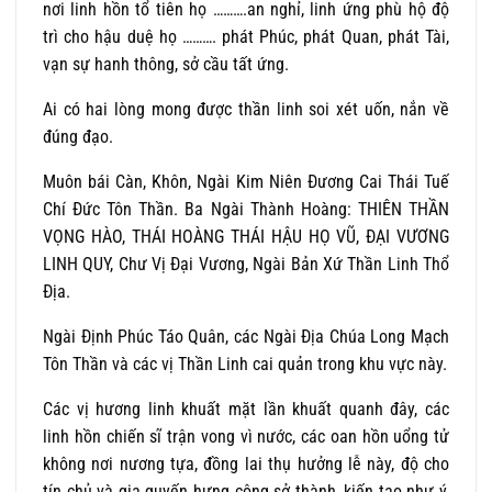
nơi linh hồn tổ tiên họ ……….an nghỉ, linh ứng phù hộ độ
trì cho hậu duệ họ ………. phát Phúc, phát Quan, phát Tài,
vạn sự hanh thông, sở cầu tất ứng.
Ai có hai lòng mong được thần linh soi xét uốn, nắn về
đúng đạo.
Muôn bái Càn, Khôn, Ngài Kim Niên Đương Cai Thái Tuế
Chí Đức Tôn Thần. Ba Ngài Thành Hoàng: THIÊN THẦN
VỌNG HÀO, THÁI HOÀNG THÁI HẬU HỌ VŨ, ĐẠI VƯƠNG
LINH QUY, Chư Vị Đại Vương, Ngài Bản Xứ Thần Linh Thổ
Địa.
Ngài Định Phúc Táo Quân, các Ngài Địa Chúa Long Mạch
Tôn Thần và các vị Thần Linh cai quản trong khu vực này.
Các vị hương linh khuất mặt lần khuất quanh đây, các
linh hồn chiến sĩ trận vong vì nước, các oan hồn uổng tử
không nơi nương tựa, đồng lai thụ hưởng lễ này, độ cho
tín chủ và gia quyến hưng công sở thành, kiến tạo như ý,