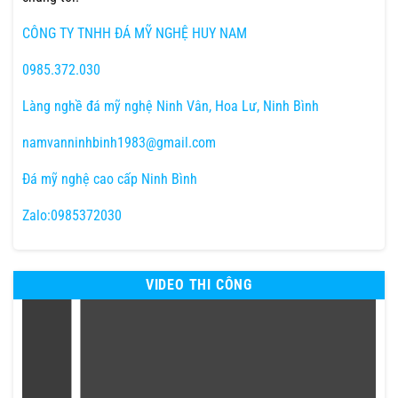
CÔNG TY TNHH ĐÁ MỸ NGHỆ HUY NAM
0985.372.030
Làng nghề đá mỹ nghệ Ninh Vân, Hoa Lư, Ninh Bình
namvanninhbinh1983@gmail.com
Đá mỹ nghệ cao cấp Ninh Bình
Zalo:0985372030
VIDEO THI CÔNG