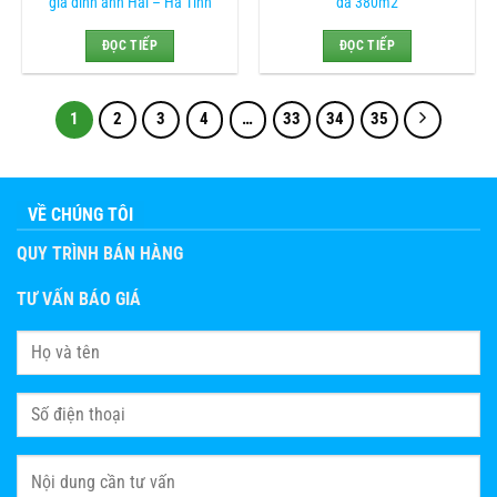
gia đình anh Hải – Hà Tĩnh
đá 380m2
ĐỌC TIẾP
ĐỌC TIẾP
1
2
3
4
…
33
34
35
VỀ CHÚNG TÔI
QUY TRÌNH BÁN HÀNG
TƯ VẤN BÁO GIÁ