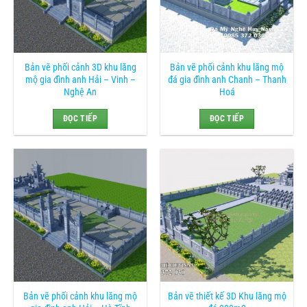
Bản vẽ phối cảnh 3D khu lăng
Bản vẽ phối cảnh khu lăng mộ
mộ gia đình anh Hải – Vinh –
đá gia đình anh Chanh – Thanh
Nghệ An
Hoá
ĐỌC TIẾP
ĐỌC TIẾP
Bản vẽ phối cảnh khu lăng mộ
Bản vẽ thiết kế 3D Khu lăng mộ