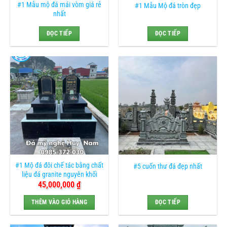
#1 Mẫu mộ đá mái vòm giá rẻ
#1 Mẫu Mộ đá tròn đẹp
nhất
ĐỌC TIẾP
ĐỌC TIẾP
#1 Mộ đá đôi chế tác bằng chất
#5 cuốn thư đá đẹp nhất
liệu đá granite nguyên khối
45,000,000
₫
THÊM VÀO GIỎ HÀNG
ĐỌC TIẾP