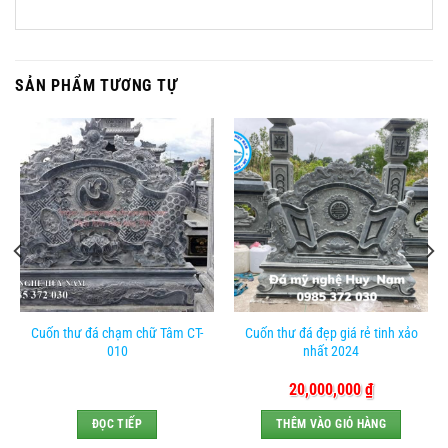
SẢN PHẨM TƯƠNG TỰ
Cuốn thư đá chạm chữ Tâm CT-
Cuốn thư đá đẹp giá rẻ tinh xảo
010
nhất 2024
20,000,000
₫
ĐỌC TIẾP
THÊM VÀO GIỎ HÀNG