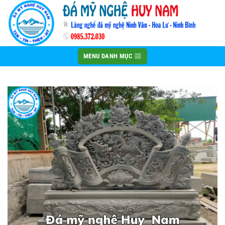
Bỏ
qua
nội
dung
MENU DANH MỤC