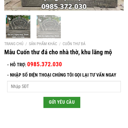
TRANG CHỦ
/
SẢN PHẨM KHÁC
/
CUỐN THƯ ĐÁ
Mẫu Cuốn thư đá cho nhà thờ, khu lăng mộ
0985.372.030
- HỖ TRỢ:
-
NHẬP SỐ ĐIỆN THOẠI CHÚNG TÔI GỌI LẠI TƯ VẤN NGAY