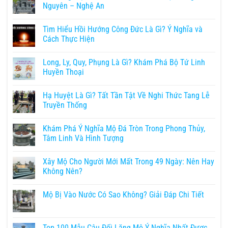
Nguyên – Nghệ An
Tìm Hiểu Hồi Hướng Công Đức Là Gì? Ý Nghĩa và
Cách Thực Hiện
Long, Ly, Quy, Phụng Là Gì? Khám Phá Bộ Tứ Linh
Huyền Thoại
Hạ Huyệt Là Gì? Tất Tần Tật Về Nghi Thức Tang Lễ
Truyền Thống
Khám Phá Ý Nghĩa Mộ Đá Tròn Trong Phong Thủy,
Tâm Linh Và Hình Tượng
Xây Mộ Cho Người Mới Mất Trong 49 Ngày: Nên Hay
Không Nên?
Mộ Bị Vào Nước Có Sao Không? Giải Đáp Chi Tiết
Top 100 Mẫu Câu Đối Lăng Mộ Ý Nghĩa Nhất Được