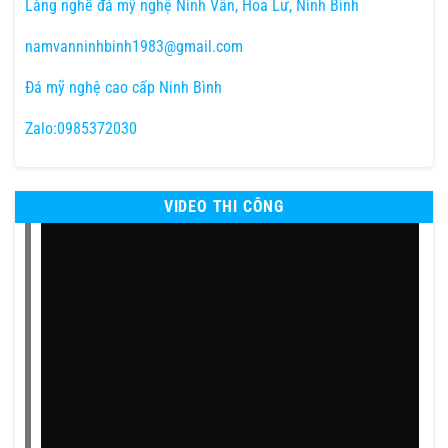
Làng nghề đá mỹ nghệ Ninh Vân, Hoa Lư, Ninh Bình
namvanninhbinh1983@gmail.com
Đá mỹ nghệ cao cấp Ninh Bình
Zalo:0985372030
VIDEO THI CÔNG