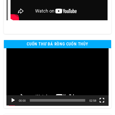
CUỐN THƯ ĐÁ RỒNG CUỐN THỦY
Trình
chơi
Video
00:00
02:58