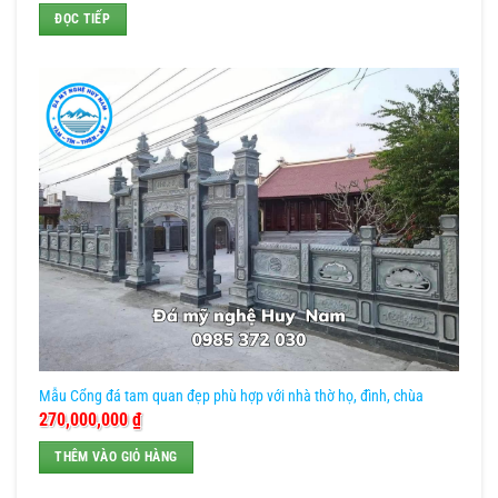
ĐỌC TIẾP
Mẫu Cổng đá tam quan đẹp phù hợp với nhà thờ họ, đình, chùa
270,000,000
₫
THÊM VÀO GIỎ HÀNG