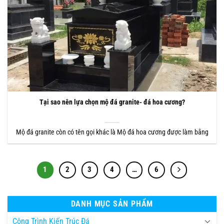
Tại sao nên lựa chọn mộ đá granite- đá hoa cương?
Mộ đá granite còn có tên gọi khác là Mộ đá hoa cương được làm bằng
1
2
3
4
…
6
DANH MỤC SẢN PHẨM
Công Trình Kiến Trúc Đá