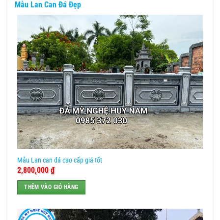
Mẫu Lan Can Đá Đẹp
Mẫu Lan can đá cao cấp giá tốt
2,800,000
₫
THÊM VÀO GIỎ HÀNG