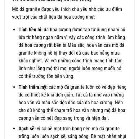
Mộ đá granite được yêu thích chủ yếu nhờ các ưu điểm
vượt trội của chất liệu đá hoa cương như:
Tính bền bỉ:
đá hoa cương được tạo từ dung nham núi
lửa từ hàng ngàn năm vì vậy các công trình làm bằng
đá hoa cương rất bền bỉ.Màu sắc, hoa văn của mộ đá
granite không hề bị thay đổi dù qua bao nắng mưa
khắc nghiệt. Và với những công trình mang tính tâm
linh như lăng mộ thì mọi người luôn mong muốn nó
có thể trường tồn bền vững.
Tính thẩm mỹ:
các mộ đá granite luôn có vẻ đẹp riêng
dù có thiết kế khá đơn giản. Tất cả là nhờ vào những
hoa văn và màu sắc độc đáo của đá hoa cương. Nên
cho dù không thể chạm trổ hoa văn nhưng mộ đá hoa
cương vẫn có nét đẹp sang trọng và hiện đại.
Sạch sẽ:
vì có bề mặt trơn bóng nên mộ đá granite
trắng luôn luôn sạch sẽ, sáng bóng. Bề mặt nhẵn nhụi