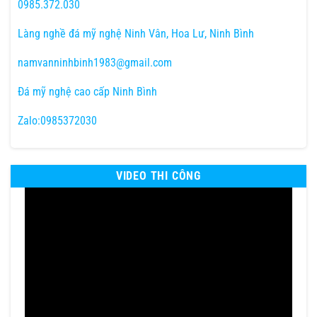
0985.372.030
Làng nghề đá mỹ nghệ Ninh Vân, Hoa Lư, Ninh Bình
namvanninhbinh1983@gmail.com
Đá mỹ nghệ cao cấp Ninh Bình
Zalo:0985372030
VIDEO THI CÔNG