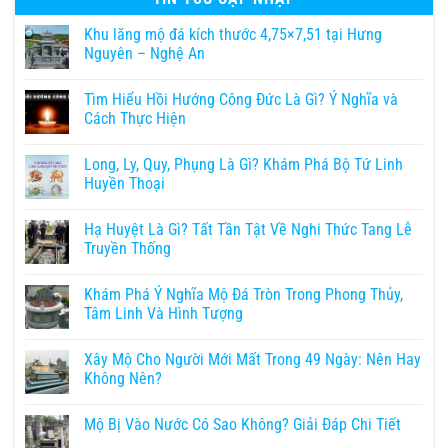
Khu lăng mộ đá kích thước 4,75×7,51 tại Hưng
Nguyên – Nghệ An
Tìm Hiểu Hồi Hướng Công Đức Là Gì? Ý Nghĩa và
Cách Thực Hiện
Long, Ly, Quy, Phụng Là Gì? Khám Phá Bộ Tứ Linh
Huyền Thoại
Hạ Huyệt Là Gì? Tất Tần Tật Về Nghi Thức Tang Lễ
Truyền Thống
Khám Phá Ý Nghĩa Mộ Đá Tròn Trong Phong Thủy,
Tâm Linh Và Hình Tượng
Xây Mộ Cho Người Mới Mất Trong 49 Ngày: Nên Hay
Không Nên?
Mộ Bị Vào Nước Có Sao Không? Giải Đáp Chi Tiết