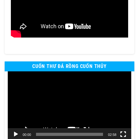
CUỐN THƯ ĐÁ RỒNG CUỐN THỦY
Trình
chơi
Video
00:00
02:58