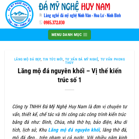
Bỏ
qua
nội
dung
MENU DANH MỤC
LĂNG MỘ ĐÁ ĐẸP
,
TIN TỨC MỚI
,
TƯ VẤN ĐÁ MỸ NGHỆ
,
TƯ VẤN PHONG
THỦY
Lăng mộ đá nguyên khối – Vị thế kiến
trúc số 1
Công ty TNHH Đá Mỹ Nghệ Huy Nam là đơn vị chuyên tư
vấn, thiết kế, chế tác và thi công các công trình kiến trúc
bằng đá như: Đình, Chùa, nhà thờ họ, bảo điện, khu di
tích, lịch sử, Khu
Lăng mộ đá nguyên khối
, lăng thờ đá,
mộ đá đẹp… trên phạm vi cả nước. Với nhiều năm kinh