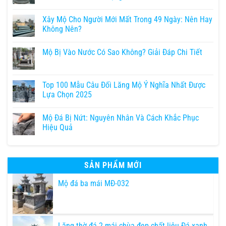
Xây Mộ Cho Người Mới Mất Trong 49 Ngày: Nên Hay
Không Nên?
Mộ Bị Vào Nước Có Sao Không? Giải Đáp Chi Tiết
Top 100 Mẫu Câu Đối Lăng Mộ Ý Nghĩa Nhất Được
Lựa Chọn 2025
Mộ Đá Bị Nứt: Nguyên Nhân Và Cách Khắc Phục
Hiệu Quả
SẢN PHẨM MỚI
Mộ đá ba mái MĐ-032
Lăng thờ đá 2 mái chùa đẹp chất liệu Đá xanh