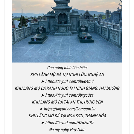
Các công trình tiêu biểu:
KHU LĂNG MỘ ĐÁ TẠI NGHI LỘC, NGHỆ AN
➤ https://tinyurl.com/3b6b4tn4
KHU LĂNG MỘ ĐÁ XANH NGỌC TẠI NINH GIANG, HẢI DƯƠNG
➤ https://tinyurl.com/3bxyc3za
KHU LĂNG MỘ ĐÁ TẠI ÂN THI, HƯNG YÊN
➤ https://tinyurl.com/2cmcsm2u
KHU LĂNG MỘ ĐÁ TẠI NGA SƠN, THANH HÓA
➤ https://tinyurl.com/57d2sf8z
Đá mỹ nghệ Huy Nam