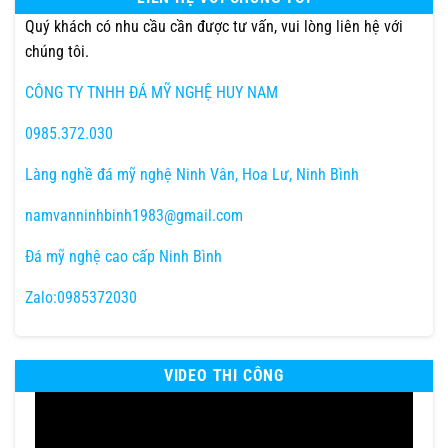
Quý khách có nhu cầu cần được tư vấn, vui lòng liên hệ với
chúng tôi.
CÔNG TY TNHH ĐÁ MỸ NGHỆ HUY NAM
0985.372.030
Làng nghề đá mỹ nghệ Ninh Vân, Hoa Lư, Ninh Bình
namvanninhbinh1983@gmail.com
Đá mỹ nghệ cao cấp Ninh Bình
Zalo:0985372030
VIDEO THI CÔNG