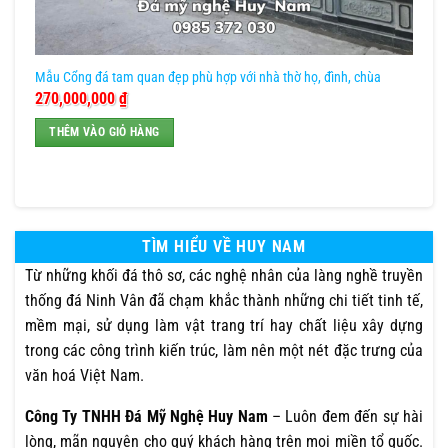
Mẫu Cổng đá tam quan đẹp phù hợp với nhà thờ họ, đình, chùa
270,000,000
₫
THÊM VÀO GIỎ HÀNG
TÌM HIỂU VỀ HUY NAM
Từ những khối đá thô sơ, các nghệ nhân của làng nghề truyền
thống đá Ninh Vân đã chạm khắc thành những chi tiết tinh tế,
mềm mại, sử dụng làm vật trang trí hay chất liệu xây dựng
trong các công trình kiến trúc, làm nên một nét đặc trưng của
văn hoá Việt Nam.
Công Ty TNHH Đá Mỹ Nghệ Huy Nam
– Luôn đem đến sự hài
lòng, mãn nguyện cho quý khách hàng trên mọi miền tổ quốc.