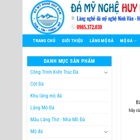
Bỏ
qua
nội
dung
TRANG CHỦ
GIỚI THIỆU
LĂNG MỘ ĐÁ
MỘ ĐÁ
DANH MỤC SẢN PHẨM
Công Trình Kiến Trúc Đá
Cột Đá
Khu lăng mộ đá
Bài 
Lăng Mộ Đá
hãy cù
Mẫu Lăng Thờ - Nhà Mồ Đá
Mộ đá