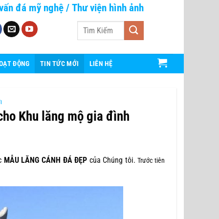
vấn đá mỹ nghệ
/
Thư viện hình ảnh
Tìm
kiếm:
HOẠT ĐỘNG
TIN TỨC MỚI
LIÊN HỆ
I
cho Khu lăng mộ gia đình
ác
MẪU LĂNG CÁNH ĐÁ ĐẸP
của Chúng tôi.
Trước tiên