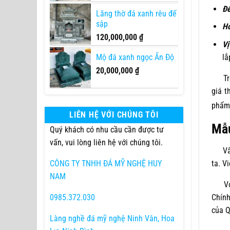
Đế
Lăng thờ đá xanh rêu đế
sập
Ho
120,000,000
₫
Vị
lắ
Mộ đá xanh ngọc Ấn Độ
20,000,000
₫
Trên 
giá t
phẩm 
LIÊN HỆ VỚI CHÚNG TÔI
Mẫu
Quý khách có nhu cầu cần được tư
vấn, vui lòng liên hệ với chúng tôi.
Vấn đ
ta. V
CÔNG TY TNHH ĐÁ MỸ NGHỆ HUY
NAM
Với t
Chính
0985.372.030
của Q
Làng nghề đá mỹ nghệ Ninh Vân, Hoa