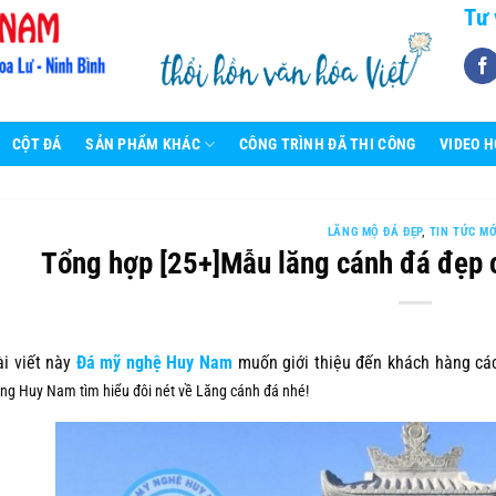
Tư 
CỘT ĐÁ
SẢN PHẨM KHÁC
CÔNG TRÌNH ĐÃ THI CÔNG
VIDEO 
LĂNG MỘ ĐÁ ĐẸP
,
TIN TỨC MỚ
Tổng hợp [25+]Mẫu lăng cánh đá đẹp 
viết này
Đá mỹ nghệ Huy Nam
muốn giới thiệu đến khách hàng c
ng Huy Nam tìm hiểu đôi nét về Lăng cánh đá nhé!