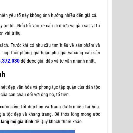
nhiên yếu tố này không ảnh hưởng nhiều đến giá cả.
 xe lôi…Nếu lối vào xe cẩu đi được và gần sát vị trí
n vài triệu.
ách. Trước khi có nhu cầu tìm hiểu về sản phẩm và
g hợp thổi phồng giá hoặc phá giá và cung cấp sản
.372.030
để được giải đáp và tư vấn nhanh nhất.
nh
nét đẹp văn hóa và phong tục tập quán của dân tộc
của con cháu đối với ông bà, tổ tiên.
uộc sống tốt đẹp hơn và tránh được nhiều tai họa.
gia tộc đẹp và khang trang. Để thỏa lòng mong ước
 lăng mộ gia đình
để Quý khách tham khảo.