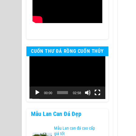
CUỐN THƯ ĐÁ RỒNG CUỐN THỦY
Trình
chơi
Video
00:00
02:58
Mẫu Lan Can Đá Đẹp
Mẫu Lan can đá cao cấp
giá tốt