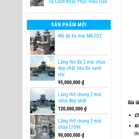
Và Cách Khắc Phục Hiệu Quả
SẢN PHẨM MỚI
Mộ đá ba mái MĐ-032
Lăng thờ đá 2 mái chùa
đẹp chất liệu Đá xanh
rêu
95,000,000
₫
Lăng thờ chung 2 mái
chùa đẹp nhất
Giá l
120,000,000
₫
Ch
Lăng thờ chung 2 mái
Kí
chùa LT096
th
90,000,000
₫