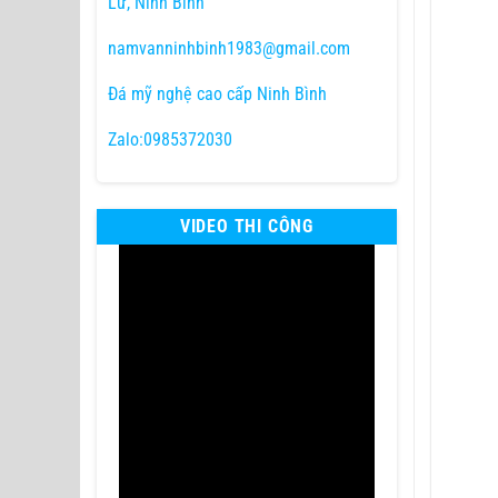
Lư, Ninh Bình
namvanninhbinh1983@gmail.com
Đá mỹ nghệ cao cấp Ninh Bình
Zalo:0985372030
VIDEO THI CÔNG