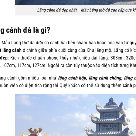
Lăng cánh đá đẹp nhất – Mẫu Lăng thờ đá cao cấp của kh
g cánh đá là gì?
u Lăng thờ đá đơn có cánh hai bên chạm hạc hoặc hoa văn tứ quý.
ặt lăng cánh
ở chính giữa phía cuối cùng của Khu lăng mộ. Lăng có kí
 đẹp
. Kích thước chuẩn phong thủy như chiều dài lăng: 303cm, 320
 107cm, 117cm, 127cm. Ngoài ra còn tùy thuộc vào diện tích từng Kh
 cánh gồm nhiều loại như
lăng cánh hộp, lăng cánh chồng, lăng 
huôn viên có diện tích rộng thì Quý khách có thể sử dụng thêm
cánh 