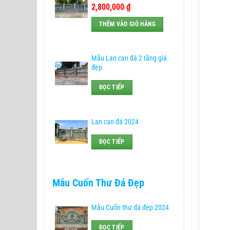
2,800,000
₫
THÊM VÀO GIỎ HÀNG
Mẫu Lan can đá 2 tầng giá
đẹp
ĐỌC TIẾP
Lan can đá 2024
ĐỌC TIẾP
Mẫu Cuốn Thư Đá Đẹp
Mẫu Cuốn thư đá đẹp 2024
ĐỌC TIẾP