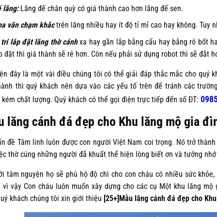
 lăng:
Lăng đế chân quỳ có giá thành cao hơn lăng đế sen.
a văn chạm khắc
trên lăng nhiều hay ít độ tỉ mỉ cao hay không. Tuy 
 trí lắp đặt lăng thờ cánh
xa hay gần lắp bằng cẩu hay bằng rô bốt hay
p đặt thì giá thành sẽ rẻ hơn. Còn nếu phải sử dụng robot thì sẽ đắt hơ
đây là một vài điều chúng tôi có thể giải đáp thắc mắc cho quý kh
hành thì quý khách nên dựa vào các yếu tố trên để tránh các trườn
0985
kém chất lượng. Quý khách có thể gọi điện trực tiếp đến số ĐT:
 lăng cánh đá đẹp cho Khu lăng mộ gia đì
ề Tâm linh luôn được con người Việt Nam coi trọng. Nó trở thành 
iệc thờ cúng những người đã khuất thể hiện lòng biết ơn và tưởng nhớ 
âm nguyện họ sẽ phù hộ độ chì cho con cháu có nhiều sức khỏe, c
 vì vậy Con cháu luôn muốn xây dựng cho các cụ Một khu lăng mộ 
uý khách chúng tôi xin giới thiệu
[25+]Mẫu lăng cánh đá đẹp cho Khu