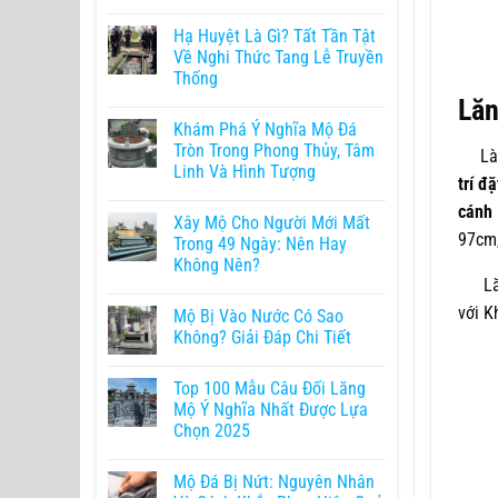
Hạ Huyệt Là Gì? Tất Tần Tật
Về Nghi Thức Tang Lễ Truyền
Thống
Lăn
Khám Phá Ý Nghĩa Mộ Đá
Tròn Trong Phong Thủy, Tâm
Là Mẫ
Linh Và Hình Tượng
trí đ
cánh
Xây Mộ Cho Người Mới Mất
97cm,
Trong 49 Ngày: Nên Hay
Không Nên?
Lăng
với K
Mộ Bị Vào Nước Có Sao
Không? Giải Đáp Chi Tiết
Top 100 Mẫu Câu Đối Lăng
Mộ Ý Nghĩa Nhất Được Lựa
Chọn 2025
Mộ Đá Bị Nứt: Nguyên Nhân