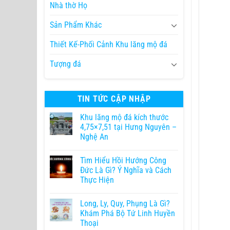
Nhà thờ Họ
Sản Phẩm Khác
Thiết Kế-Phối Cảnh Khu lăng mộ đá
Tượng đá
TIN TỨC CẬP NHẬP
Khu lăng mộ đá kích thước
4,75×7,51 tại Hưng Nguyên –
Nghệ An
Tìm Hiểu Hồi Hướng Công
Đức Là Gì? Ý Nghĩa và Cách
Thực Hiện
Long, Ly, Quy, Phụng Là Gì?
Khám Phá Bộ Tứ Linh Huyền
Thoại