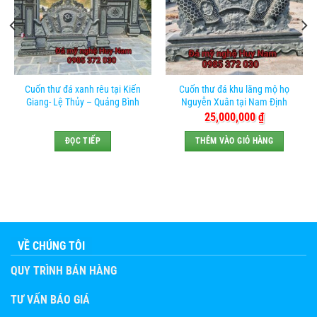
Cuốn thư đá xanh rêu tại Kiến
Cuốn thư đá khu lăng mộ họ
Giang- Lệ Thủy – Quảng Bình
Nguyễn Xuân tại Nam Định
25,000,000
₫
ĐỌC TIẾP
THÊM VÀO GIỎ HÀNG
VỀ CHÚNG TÔI
QUY TRÌNH BÁN HÀNG
TƯ VẤN BÁO GIÁ