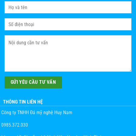
THÔNG TIN LIÊN HỆ
Công ty TNHH Đá mỹ nghệ Huy Nam
0985.372.030