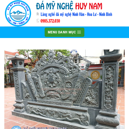
Bỏ
qua
nội
dung
MENU DANH MỤC