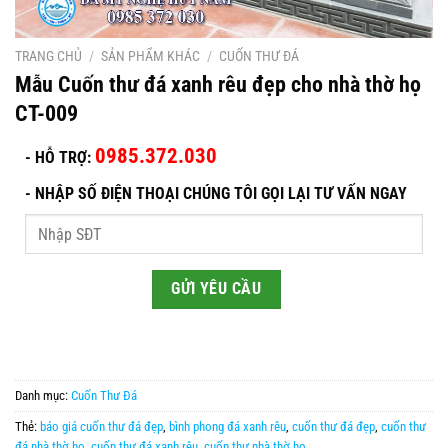
TRANG CHỦ
/
SẢN PHẨM KHÁC
/
CUỐN THƯ ĐÁ
Mẫu Cuốn thư đá xanh rêu đẹp cho nhà thờ họ
CT-009
0985.372.030
- HỖ TRỢ:
-
NHẬP SỐ ĐIỆN THOẠI CHÚNG TÔI GỌI LẠI TƯ VẤN NGAY
Danh mục:
Cuốn Thư Đá
Thẻ:
báo giá cuốn thư đá đẹp
,
bình phong đá xanh rêu
,
cuốn thư đá đẹp
,
cuốn thư
đá nhà thờ họ
,
cuốn thư đá xanh rêu
,
cuốn thư nhà thờ họ