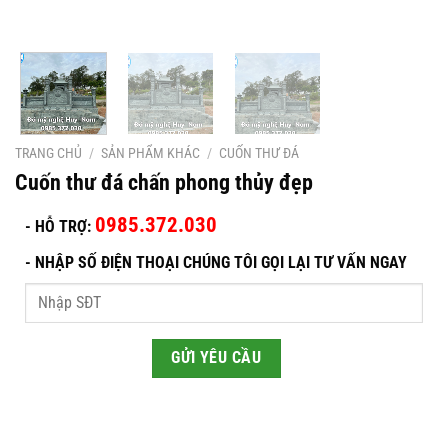
TRANG CHỦ
/
SẢN PHẨM KHÁC
/
CUỐN THƯ ĐÁ
Cuốn thư đá chấn phong thủy đẹp
0985.372.030
- HỖ TRỢ:
-
NHẬP SỐ ĐIỆN THOẠI CHÚNG TÔI GỌI LẠI TƯ VẤN NGAY