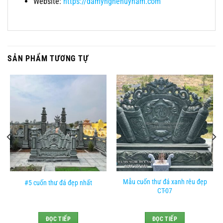
Website:
https://damynghehuynam.com
SẢN PHẨM TƯƠNG TỰ
Mẫu cuốn thư đá xanh rêu đẹp
#5 cuốn thư đá đẹp nhất
CT-07
ĐỌC TIẾP
ĐỌC TIẾP