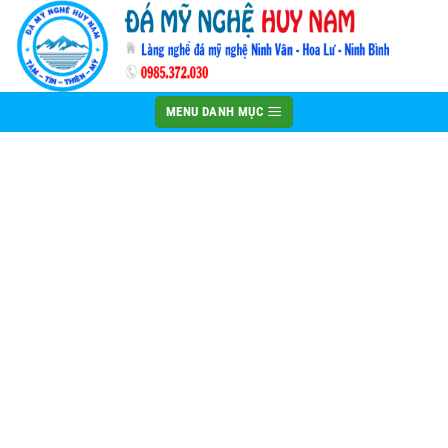
Bỏ
qua
nội
dung
MENU DANH MỤC