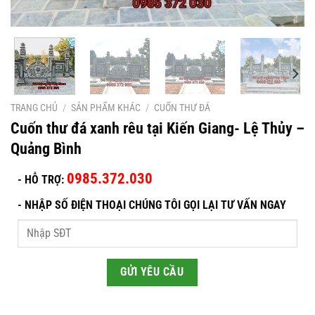
TRANG CHỦ
/
SẢN PHẨM KHÁC
/
CUỐN THƯ ĐÁ
Cuốn thư đá xanh rêu tại Kiến Giang- Lệ Thủy –
Quảng Bình
0985.372.030
- HỖ TRỢ:
-
NHẬP SỐ ĐIỆN THOẠI CHÚNG TÔI GỌI LẠI TƯ VẤN NGAY