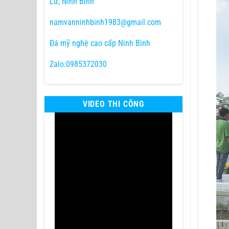
Lư, Ninh Bình
namvanninhbinh1983@gmail.com
Đá mỹ nghệ cao cấp Ninh Bình
Zalo:0985372030
VIDEO THI CÔNG