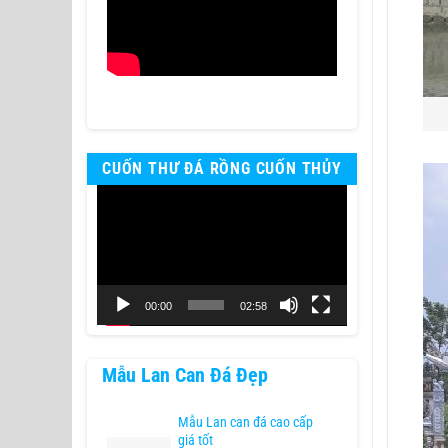
CUỐN THƯ ĐÁ RỒNG CUỐN THỦY
Trình
chơi
Video
00:00
02:58
Mẫu Lan Can Đá Đẹp
Mẫu Lan can đá cao cấp
giá tốt