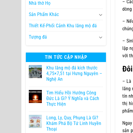
– Các
Nhà thờ Họ
dòng 
Sản Phẩm Khác
– Nếu
Thiết Kế-Phối Cảnh Khu lăng mộ đá
chúng
Tượng đá
– Sin
lập n
với t
TIN TỨC CẬP NHẬP
Đôi
Khu lăng mộ đá kích thước
4,75×7,51 tại Hưng Nguyên –
Nghệ An
– Là 
lăng 
Tìm Hiểu Hồi Hướng Công
tín n
Đức Là Gì? Ý Nghĩa và Cách
thị h
Thực Hiện
phẩm
Long, Ly, Quy, Phụng Là Gì?
Ngay 
Khám Phá Bộ Tứ Linh Huyền
Thoại
sản p