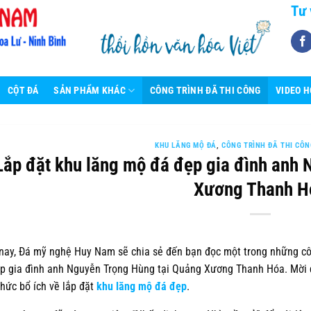
Tư 
CỘT ĐÁ
SẢN PHẨM KHÁC
CÔNG TRÌNH ĐÃ THI CÔNG
VIDEO 
KHU LĂNG MỘ ĐÁ
,
CÔNG TRÌNH ĐÃ THI CÔN
Lắp đặt khu lăng mộ đá đẹp gia đình anh
Xương Thanh H
ay, Đá mỹ nghệ Huy Nam sẽ chia sẻ đến bạn đọc một trong những côn
p gia đình anh Nguyễn Trọng Hùng tại Quảng Xương Thanh Hóa. Mời q
thức bổ ích về lắp đặt
khu lăng mộ đá đẹp
.