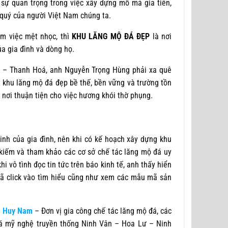
sự quan trọng trong việc xây dựng mồ mả gia tiên,
 quý của người Việt Nam chúng ta.
àm việc mệt nhọc, thì
KHU LĂNG MỘ ĐÁ ĐẸP
là nơi
ủa gia đình và dòng họ.
g – Thanh Hoá, anh Nguyễn Trọng Hùng phải xa quê
 khu lăng mộ đá đẹp bề thế, bền vững và trường tồn
 nơi thuận tiện cho việc hương khói thờ phụng.
linh của gia đình, nên khi có kế hoạch xây dựng khu
 kiếm và tham khảo các cơ sở chế tác lăng mộ đá uy
i vô tình đọc tin tức trên báo kinh tế, anh thấy hiển
ã click vào tìm hiểu cũng như xem các mẫu mã sản
ệ Huy Nam
– Đơn vị gia công chế tác lăng mộ đá, các
đá mỹ nghệ truyền thống Ninh Vân – Hoa Lư – Ninh