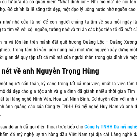
 cụ từ xưa đã có quan niệm “Nhất dinh cơ – Nhì mồ mả” để nói lên 
họ. Đó chính là lẽ sống tốt đẹp, một đạo lý uống nước nhớ nguồn cao
 như nhà cửa là nơi để con người chúng ta tìm về sau mỗi ngày l
 ta tìm về với cội nguồn, tưởng nhớ và tri ân các bậc tiên tổ đã mất c
h ra và lớn lên trên mảnh đất quê hương Quảng Lộc – Quảng Xươn
ghiệp. Trong tâm trí vẫn luôn nung nấu một ước nguyện xây dựng một
hời gian để quy tập tất cả mồ mả của người thân trong gia đình về một
 nét về anh Nguyễn Trọng Hùng
một người cẩn thận, kỹ càng trong tất cả mọi việc, nhất là việc tâm 
mộ đá đẹp cho gia tộc anh và gia đình đã giành nhiều thời gian Tìm
hất tại làng nghề Ninh Vân, Hoa Lư, Ninh Bình. Cơ duyên đến với anh kh
ình ảnh quảng cáo của Công ty TNHH Đá mỹ nghệ Huy Nam và anh đ
.
sau đó anh đã gọi điện thoại trực tiếp cho
Công ty TNHH Đá mỹ ngh
hẩm đá mỹ nghệ uy tín hàng đầu Việt Nam tại địa chỉ Làng nghề 