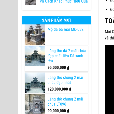
Đá
Và Cách Khắc Phục Hiệu Quả
Đá
TO
SẢN PHẨM MỚI
Mộ đá ba mái MĐ-032
Mời Q
và th
Lăng thờ đá 2 mái chùa
đẹp chất liệu Đá xanh
rêu
95,000,000
₫
Lăng thờ chung 2 mái
chùa đẹp nhất
120,000,000
₫
Lăng thờ chung 2 mái
chùa LT096
90,000,000
₫