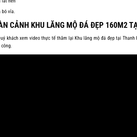
 lát nền
 bó vỉa.
ÀN CẢNH KHU LĂNG MỘ ĐÁ ĐẸP 160M2 T
uý khách xem video thực tế thăm lại Khu lăng mộ đá đẹp tại Than
i công.