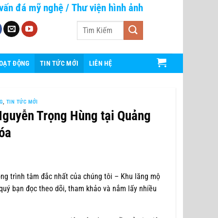
vấn đá mỹ nghệ
/
Thư viện hình ảnh
Tìm
kiếm:
HOẠT ĐỘNG
TIN TỨC MỚI
LIÊN HỆ
G
,
TIN TỨC MỚI
 Nguyễn Trọng Hùng tại Quảng
óa
g trình tâm đắc nhất của chúng tôi – Khu lăng mộ
uý bạn đọc theo dõi, tham khảo và nắm lấy nhiều