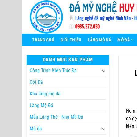
Bỏ
qua
nội
dung
TRANG CHỦ
GIỚI THIỆU
LĂNG MỘ ĐÁ
MỘ ĐÁ
DANH MỤC SẢN PHẨM
Công Trình Kiến Trúc Đá
Cột Đá
Khu lăng mộ đá
Lăng Mộ Đá
Hôm n
Mẫu Lăng Thờ - Nhà Mồ Đá
đá đẹ
kiến 
Mộ đá