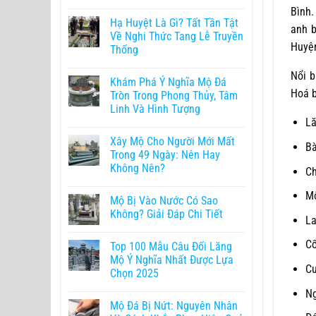
Bình.
Hạ Huyệt Là Gì? Tất Tần Tật
anh b
Về Nghi Thức Tang Lễ Truyền
Huyện
Thống
Nổi b
Khám Phá Ý Nghĩa Mộ Đá
Hoá 
Tròn Trong Phong Thủy, Tâm
Linh Và Hình Tượng
Lă
Xây Mộ Cho Người Mới Mất
Bà
Trong 49 Ngày: Nên Hay
Không Nên?
Ch
Mộ
Mộ Bị Vào Nước Có Sao
Không? Giải Đáp Chi Tiết
La
Cổ
Top 100 Mẫu Câu Đối Lăng
Mộ Ý Nghĩa Nhất Được Lựa
Cu
Chọn 2025
Ng
Mộ Đá Bị Nứt: Nguyên Nhân