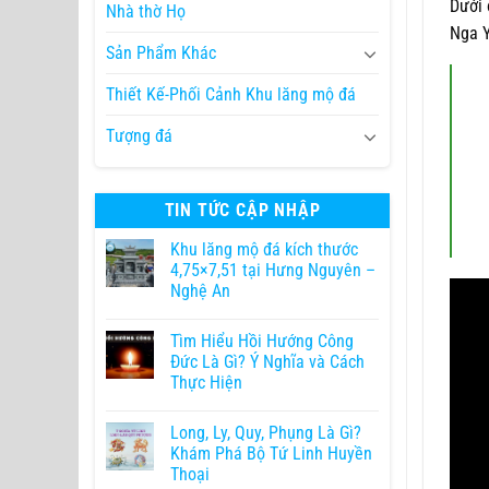
Dưới
Nhà thờ Họ
Nga Y
Sản Phẩm Khác
Thiết Kế-Phối Cảnh Khu lăng mộ đá
Tượng đá
TIN TỨC CẬP NHẬP
Khu lăng mộ đá kích thước
4,75×7,51 tại Hưng Nguyên –
Nghệ An
Tìm Hiểu Hồi Hướng Công
Đức Là Gì? Ý Nghĩa và Cách
Thực Hiện
Long, Ly, Quy, Phụng Là Gì?
Khám Phá Bộ Tứ Linh Huyền
Thoại