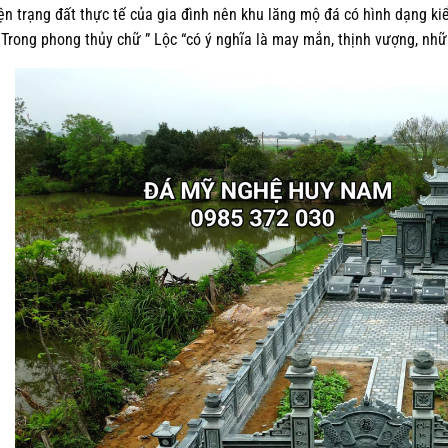
ện trạng đất thực tế của gia đình nên khu lăng mộ đá có hình dạng k
. Trong phong thủy chữ ” Lộc “có ý nghĩa là may mắn, thịnh vượng, nhữ