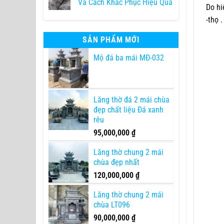
Và Cách Khắc Phục Hiệu Quả
Do hi
-thọ 
SẢN PHẨM MỚI
Mộ đá ba mái MĐ-032
Lăng thờ đá 2 mái chùa
đẹp chất liệu Đá xanh
rêu
95,000,000
₫
Lăng thờ chung 2 mái
chùa đẹp nhất
120,000,000
₫
Lăng thờ chung 2 mái
chùa LT096
90,000,000
₫