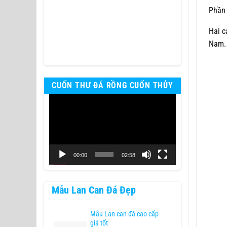
Phần 
Hai c
Nam.
CUỐN THƯ ĐÁ RỒNG CUỐN THỦY
Trình
chơi
Video
00:00
02:58
Mẫu Lan Can Đá Đẹp
Mẫu Lan can đá cao cấp
giá tốt