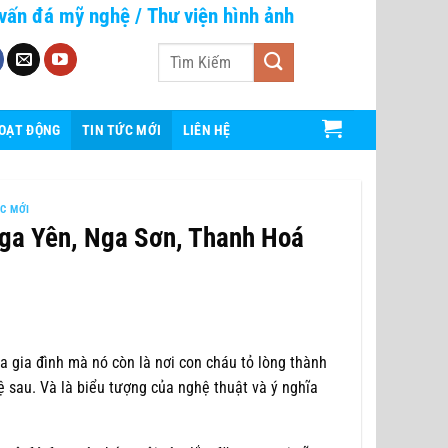
vấn đá mỹ nghệ
/
Thư viện hình ảnh
Tìm
kiếm:
HOẠT ĐỘNG
TIN TỨC MỚI
LIÊN HỆ
ỨC MỚI
Nga Yên, Nga Sơn, Thanh Hoá
ủa gia đình mà nó còn là nơi con cháu tỏ lòng thành
hệ sau. Và là biểu tượng của nghệ thuật và ý nghĩa