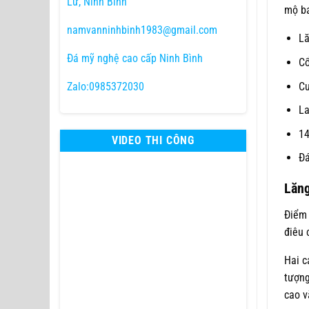
Lư, Ninh Bình
mộ ba
namvanninhbinh1983@gmail.com
Lă
Đá mỹ nghệ cao cấp Ninh Bình
Cổ
Cu
Zalo:0985372030
La
14
VIDEO THI CÔNG
Đá
Lăng
Điểm 
điêu 
Hai c
tượng
cao v