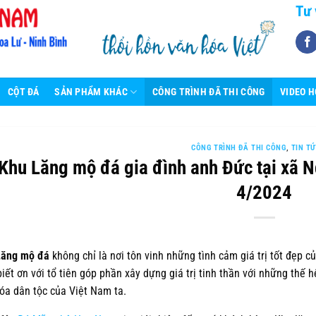
Tư 
CỘT ĐÁ
SẢN PHẨM KHÁC
CÔNG TRÌNH ĐÃ THI CÔNG
VIDEO 
CÔNG TRÌNH ĐÃ THI CÔNG
,
TIN T
Khu Lăng mộ đá gia đình anh Đức tại xã 
4/2024
Lăng mộ đá
không chỉ là nơi tôn vinh những tình cảm giá trị tốt đẹp c
biết ơn với tổ tiên góp phần xây dựng giá trị tinh thần với những thế 
óa dân tộc của Việt Nam ta.