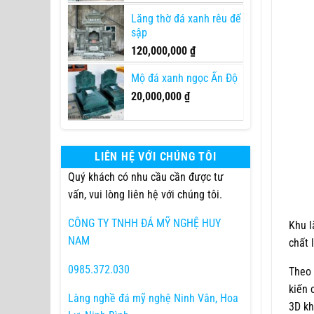
Lăng thờ đá xanh rêu đế
sập
120,000,000
₫
Mộ đá xanh ngọc Ấn Độ
20,000,000
₫
LIÊN HỆ VỚI CHÚNG TÔI
Quý khách có nhu cầu cần được tư
vấn, vui lòng liên hệ với chúng tôi.
CÔNG TY TNHH ĐÁ MỸ NGHỆ HUY
Khu l
NAM
chất 
0985.372.030
Theo 
kiến 
Làng nghề đá mỹ nghệ Ninh Vân, Hoa
3D kh