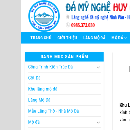
Bỏ
qua
nội
dung
TRANG CHỦ
GIỚI THIỆU
LĂNG MỘ ĐÁ
MỘ ĐÁ
DANH MỤC SẢN PHẨM
Công Trình Kiến Trúc Đá
Cột Đá
Khu lăng mộ đá
Lăng Mộ Đá
Khu 
Mẫu Lăng Thờ - Nhà Mồ Đá
kính 
văn h
Mộ đá