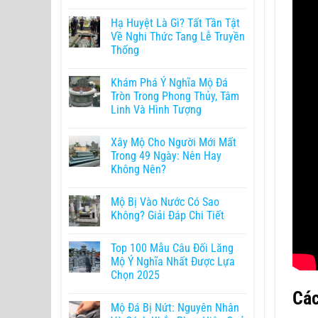
Hạ Huyệt Là Gì? Tất Tần Tật
Về Nghi Thức Tang Lễ Truyền
Thống
Khám Phá Ý Nghĩa Mộ Đá
Tròn Trong Phong Thủy, Tâm
Linh Và Hình Tượng
Xây Mộ Cho Người Mới Mất
Trong 49 Ngày: Nên Hay
Không Nên?
Mộ Bị Vào Nước Có Sao
Không? Giải Đáp Chi Tiết
Top 100 Mẫu Câu Đối Lăng
Mộ Ý Nghĩa Nhất Được Lựa
Chọn 2025
Các
Mộ Đá Bị Nứt: Nguyên Nhân