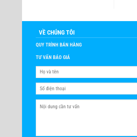
VỀ CHÚNG TÔI
QUY TRÌNH BÁN HÀNG
TƯ VẤN BÁO GIÁ