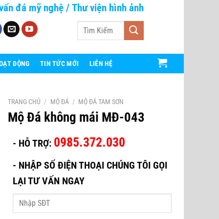
vấn đá mỹ nghệ
/
Thư viện hình ảnh
Tìm
kiếm:
HOẠT ĐỘNG
TIN TỨC MỚI
LIÊN HỆ
TRANG CHỦ
/
MỘ ĐÁ
/
MỘ ĐÁ TAM SƠN
Mộ Đá không mái MĐ-043
0985.372.030
- HỖ TRỢ:
-
NHẬP SỐ ĐIỆN THOẠI CHÚNG TÔI GỌI
LẠI TƯ VẤN NGAY