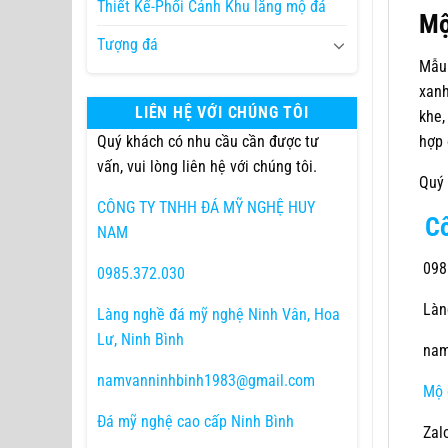
Thiết Kế-Phối Cảnh Khu lăng mộ đá
Mộ
Tượng đá
Mẫu 
xanh
LIÊN HỆ VỚI CHÚNG TÔI
khe,
hợp 
Quý khách có nhu cầu cần được tư
vấn, vui lòng liên hệ với chúng tôi.
Quý 
CÔNG TY TNHH ĐÁ MỸ NGHỆ HUY
C
NAM
098
0985.372.030
Làng
Làng nghề đá mỹ nghệ Ninh Vân, Hoa
Lư, Ninh Bình
nam
namvanninhbinh1983@gmail.com
Mộ 
Đá mỹ nghệ cao cấp Ninh Bình
Zal