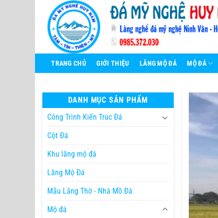
Bỏ
qua
nội
dung
TRANG CHỦ
GIỚI THIỆU
LĂNG MỘ ĐÁ
MỘ ĐÁ
DANH MỤC SẢN PHẨM
Công Trình Kiến Trúc Đá
Cột Đá
Khu lăng mộ đá
Lăng Mộ Đá
Mẫu Lăng Thờ - Nhà Mồ Đá
Mộ đá