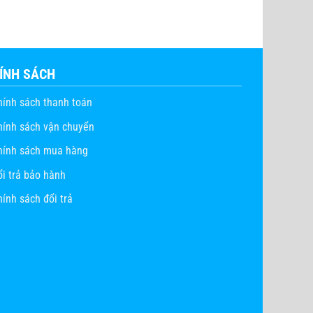
ÍNH SÁCH
hính sách thanh toán
hính sách vận chuyển
hính sách mua hàng
ổi trả bảo hành
ính sách đổi trả