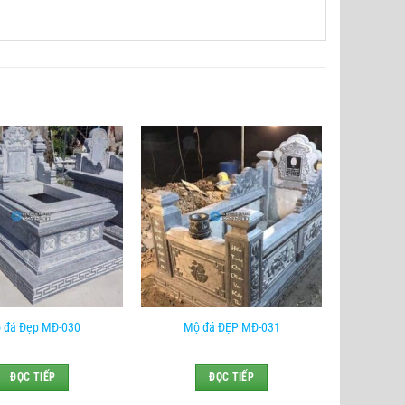
 đá Đẹp MĐ-030
Mộ đá ĐẸP MĐ-031
ĐỌC TIẾP
ĐỌC TIẾP