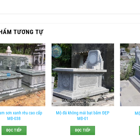
HẨM TƯƠNG TỰ
am sơn xanh rêu cao cấp
Mộ đá không mái bạt băm ĐẸP
Mộ
MĐ-038
MĐ-01
ĐỌC TIẾP
ĐỌC TIẾP