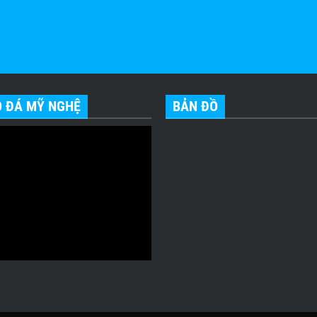
O ĐÁ MỸ NGHỆ
BẢN ĐỒ