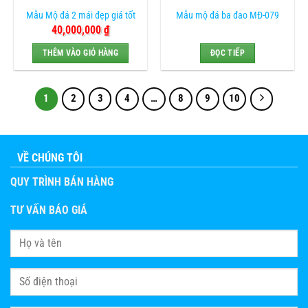
Mẫu Mộ đá 2 mái đẹp giá tốt
Mẫu mộ đá ba đao MĐ-079
40,000,000
₫
THÊM VÀO GIỎ HÀNG
ĐỌC TIẾP
1
2
3
4
…
8
9
10
VỀ CHÚNG TÔI
QUY TRÌNH BÁN HÀNG
TƯ VẤN BÁO GIÁ