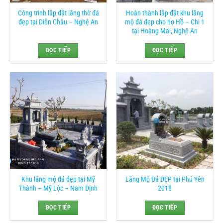
Công trình lắp đặt lăng thờ đá
Hoàn thành lắp đặt khu lăng
đẹp tại Diễn Châu – Nghệ An
mộ đá đẹp cho họ Hồ – Chi 1
tại Hoàng Mai, Nghệ An
ĐỌC TIẾP
ĐỌC TIẾP
Khu lăng mộ đá đẹp tại Mỹ
Lăng Mộ Đá ĐẸP tại Phú Yên
Thành – Mỹ Lộc – Nam Định
2018
ĐỌC TIẾP
ĐỌC TIẾP