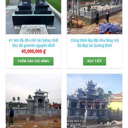
#1 Mộ đá đôi chế tác bằng chất
Công trình lắp đặt khu lăng mộ
liệu đá granite nguyên khối
đá đẹp tại Quảng Bình
45,000,000
₫
THÊM VÀO GIỎ HÀNG
ĐỌC TIẾP