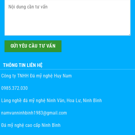
THÔNG TIN LIÊN HỆ
Công ty TNHH Đá mỹ nghệ Huy Nam
0985.372.030
Làng nghề đá mỹ nghệ Ninh Vân, Hoa Lư, Ninh Bình
namvanninhbinh1983@gmail.com
Đá mỹ nghệ cao cấp Ninh Bình