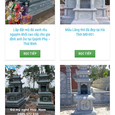
Lắp đặt mộ đá xanh rêu
Mẫu Lăng thờ đá đẹp tại Hà
nguyên khối cao cấp cho gia
Tĩnh MĐ-001
đình anh Dư tại Quỳnh Phụ –
Thái Bình
ĐỌC TIẾP
ĐỌC TIẾP