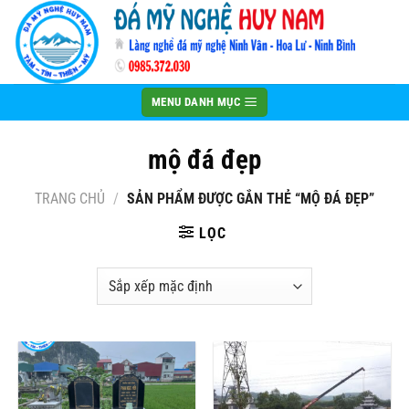
Bỏ
qua
nội
dung
MENU DANH MỤC
mộ đá đẹp
TRANG CHỦ
/
SẢN PHẨM ĐƯỢC GẮN THẺ “MỘ ĐÁ ĐẸP”
LỌC