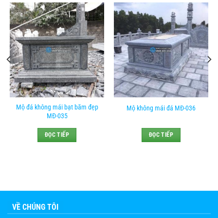
Mộ đá không mái bạt băm đẹp
Mộ không mái đá MĐ-036
MĐ-035
ĐỌC TIẾP
ĐỌC TIẾP
VỀ CHÚNG TÔI