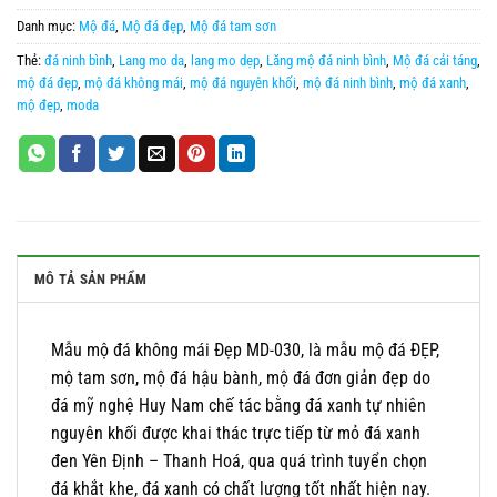
Danh mục:
Mộ đá
,
Mộ đá đẹp
,
Mộ đá tam sơn
Thẻ:
đá ninh bình
,
Lang mo da
,
lang mo dẹp
,
Lăng mộ đá ninh bình
,
Mộ đá cải táng
,
mộ đá đẹp
,
mộ đá không mái
,
mộ đá nguyên khối
,
mộ đá ninh bình
,
mộ đá xanh
,
mộ đẹp
,
moda
MÔ TẢ SẢN PHẨM
Mẫu mộ đá không mái Đẹp MD-030, là mẫu mộ đá ĐẸP,
mộ tam sơn, mộ đá hậu bành, mộ đá đơn giản đẹp do
đá mỹ nghệ Huy Nam chế tác bằng đá xanh tự nhiên
nguyên khối được khai thác trực tiếp từ mỏ đá xanh
đen Yên Định – Thanh Hoá, qua quá trình tuyển chọn
đá khắt khe, đá xanh có chất lượng tốt nhất hiện nay.