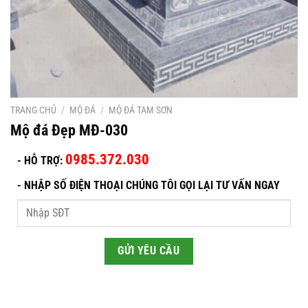
TRANG CHỦ
/
MỘ ĐÁ
/
MỘ ĐÁ TAM SƠN
Mộ đá Đẹp MĐ-030
0985.372.030
- HỖ TRỢ:
-
NHẬP SỐ ĐIỆN THOẠI CHÚNG TÔI GỌI LẠI TƯ VẤN NGAY