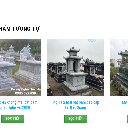
HẨM TƯƠNG TỰ
 đá không mái bạt băm
Mộ đá 2 mái bạt băm cao cấp
Mộ 
p tại Nghệ An 2020
tại Bắc Giang
ĐỌC TIẾP
ĐỌC TIẾP