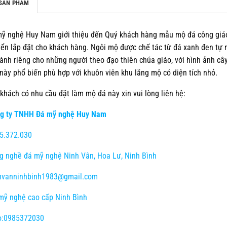
SẢN PHẨM
ỹ nghệ Huy Nam giới thiệu đến Quý khách hàng mẫu mộ đá công giáo đ
ển lắp đặt cho khách hàng. Ngôi mộ được chế tác từ đá xanh đen tự 
ành riêng cho những người theo đạo thiên chúa giáo, với hình ảnh câ
này phổ biến phù hợp với khuôn viên khu lăng mộ có diện tích nhỏ.
khách có nhu cầu đặt làm mộ đá này xin vui lòng liên hệ:
g ty TNHH Đá mỹ nghệ Huy Nam
5.372.030
 nghề đá mỹ nghệ Ninh Vân, Hoa Lư, Ninh Bình
vanninhbinh1983@gmail.com
ỹ nghệ cao cấp Ninh Bình
o:0985372030