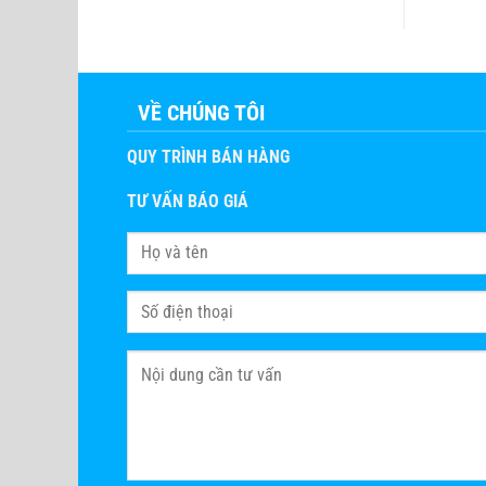
VỀ CHÚNG TÔI
QUY TRÌNH BÁN HÀNG
TƯ VẤN BÁO GIÁ