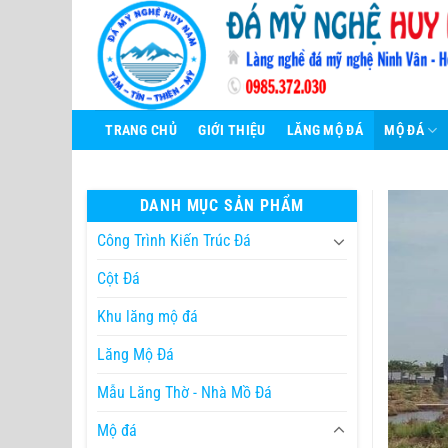
Bỏ
qua
nội
dung
TRANG CHỦ
GIỚI THIỆU
LĂNG MỘ ĐÁ
MỘ ĐÁ
DANH MỤC SẢN PHẨM
Công Trình Kiến Trúc Đá
Cột Đá
Khu lăng mộ đá
Lăng Mộ Đá
Mẫu Lăng Thờ - Nhà Mồ Đá
Mộ đá