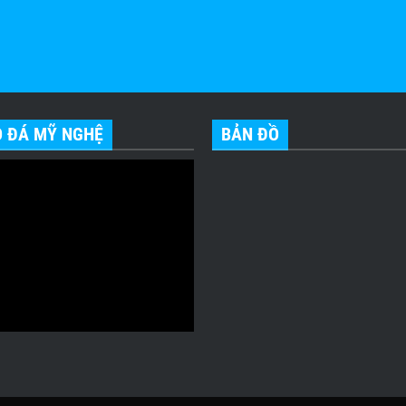
O ĐÁ MỸ NGHỆ
BẢN ĐỒ