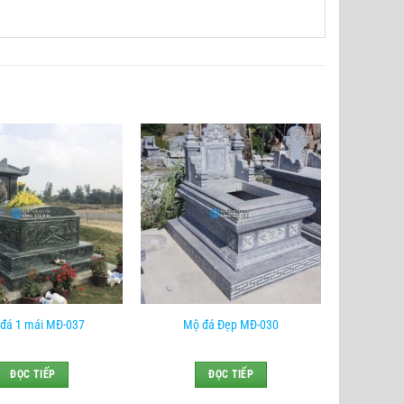
đá 1 mái MĐ-037
Mộ đá Đẹp MĐ-030
ĐỌC TIẾP
ĐỌC TIẾP