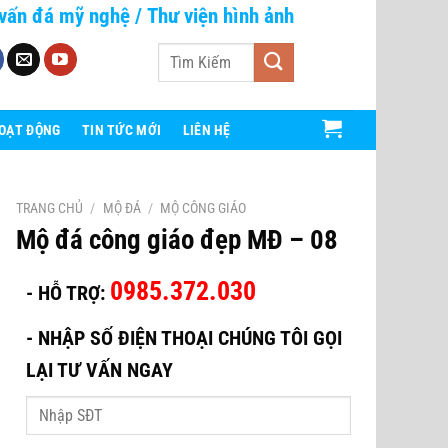
vấn đá mỹ nghệ
/
Thư viện hình ảnh
Tìm
kiếm:
HOẠT ĐỘNG
TIN TỨC MỚI
LIÊN HỆ
TRANG CHỦ
/
MỘ ĐÁ
/
MỘ CÔNG GIÁO
Mộ đá công giáo đẹp MĐ – 08
0985.372.030
- HỖ TRỢ:
-
NHẬP SỐ ĐIỆN THOẠI CHÚNG TÔI GỌI
LẠI TƯ VẤN NGAY