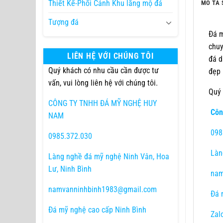
Thiết Kế-Phối Cảnh Khu lăng mộ đá
MÔ TẢ 
Tượng đá
Đá m
chuy
LIÊN HỆ VỚI CHÚNG TÔI
đá d
Quý khách có nhu cầu cần được tư
đẹp 
vấn, vui lòng liên hệ với chúng tôi.
Quý 
CÔNG TY TNHH ĐÁ MỸ NGHỆ HUY
Côn
NAM
098
0985.372.030
Làng
Làng nghề đá mỹ nghệ Ninh Vân, Hoa
Lư, Ninh Bình
nam
namvanninhbinh1983@gmail.com
Đá m
Đá mỹ nghệ cao cấp Ninh Bình
Zal