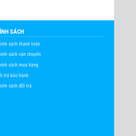
ÍNH SÁCH
hính sách thanh toán
hính sách vận chuyển
hính sách mua hàng
ổi trả bảo hành
ính sách đổi trả