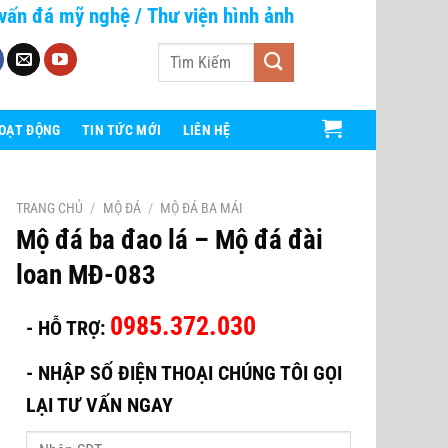
vấn đá mỹ nghệ
/
Thư viện hình ảnh
Tìm
kiếm:
HOẠT ĐỘNG
TIN TỨC MỚI
LIÊN HỆ
TRANG CHỦ
/
MỘ ĐÁ
/
MỘ ĐÁ BA MÁI
Mộ đá ba đao lá – Mộ đá đài
loan MĐ-083
0985.372.030
- HỖ TRỢ:
-
NHẬP SỐ ĐIỆN THOẠI CHÚNG TÔI GỌI
LẠI TƯ VẤN NGAY