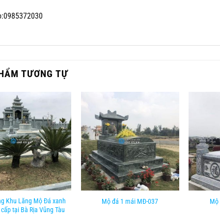
o:0985372030
HẨM TƯƠNG TỰ
ng Khu Lăng Mộ Đá xanh
Mộ đá 1 mái MĐ-037
Mộ 
 cấp tại Bà Rịa Vũng Tàu