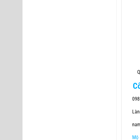
Quý
C
098
Làng
nam
Mộ 