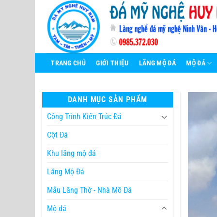
Bỏ
qua
nội
dung
TRANG CHỦ
GIỚI THIỆU
LĂNG MỘ ĐÁ
MỘ ĐÁ
DANH MỤC SẢN PHẨM
Công Trình Kiến Trúc Đá
Cột Đá
Khu lăng mộ đá
Lăng Mộ Đá
Mẫu Lăng Thờ - Nhà Mồ Đá
Mộ đá