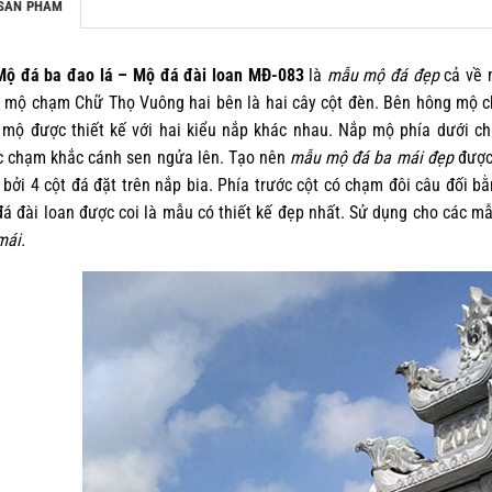
SẢN PHẨM
đá ba đao lá – Mộ đá đài loan MĐ-083
là
mẫu mộ đá đẹp
cả về 
 mộ chạm Chữ Thọ Vuông hai bên là hai cây cột đèn. Bên hông mộ 
mộ được thiết kế với hai kiểu nắp khác nhau. Nắp mộ phía dưới c
 chạm khắc cánh sen ngửa lên. Tạo nên
mẫu mộ đá ba mái đẹp
được 
 bởi 4 cột đá đặt trên nắp bia. Phía trước cột có chạm đôi câu đối
á đài loan được coi là mẫu có thiết kế đẹp nhất. Sử dụng cho các 
mái.