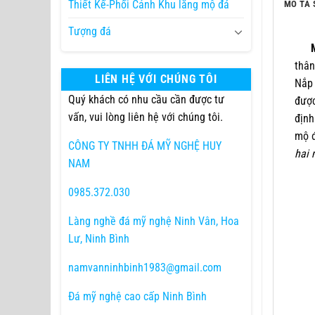
Thiết Kế-Phối Cảnh Khu lăng mộ đá
MÔ TẢ 
Tượng đá
Mộ 
thân
LIÊN HỆ VỚI CHÚNG TÔI
Nắp 
Quý khách có nhu cầu cần được tư
được
vấn, vui lòng liên hệ với chúng tôi.
định
mộ đ
CÔNG TY TNHH ĐÁ MỸ NGHỆ HUY
hai 
NAM
0985.372.030
Làng nghề đá mỹ nghệ Ninh Vân, Hoa
Lư, Ninh Bình
namvanninhbinh1983@gmail.com
Đá mỹ nghệ cao cấp Ninh Bình