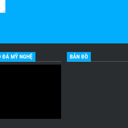
O ĐÁ MỸ NGHỆ
BẢN ĐỒ