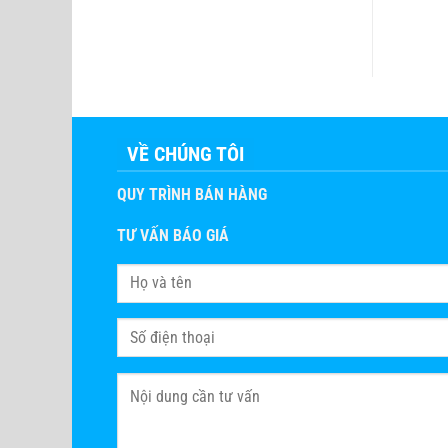
ĐỌC TIẾP
ĐỌC TIẾP
VỀ CHÚNG TÔI
QUY TRÌNH BÁN HÀNG
TƯ VẤN BÁO GIÁ