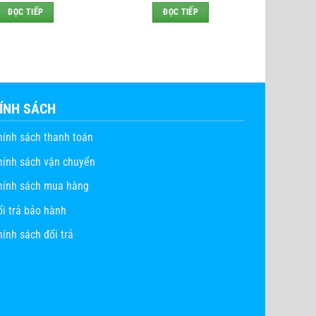
ĐỌC TIẾP
ĐỌC TIẾP
ÍNH SÁCH
hính sách thanh toán
hính sách vận chuyển
hính sách mua hàng
ổi trả bảo hành
ính sách đổi trả