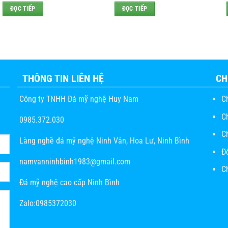
ĐỌC TIẾP
ĐỌC TIẾP
THÔNG TIN LIÊN HỆ
CH
Công ty TNHH Đá mỹ nghệ Huy Nam
C
C
0985.372.030
C
Làng nghề đá mỹ nghệ Ninh Vân, Hoa Lư, Ninh Bình
Đ
namvanninhbinh1983@gmail.com
Ch
Đá mỹ nghệ cao cấp Ninh Bình
Zalo:0985372030