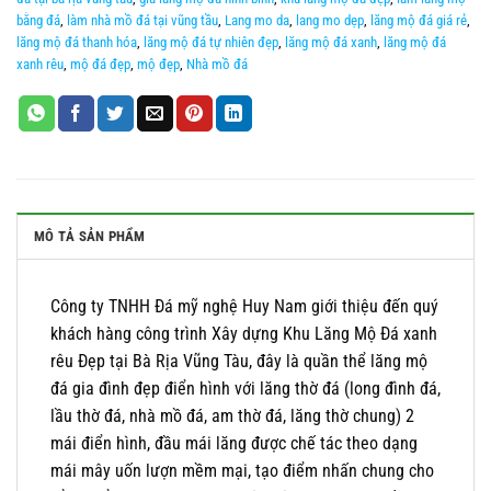
bằng đá
,
làm nhà mồ đá tại vũng tầu
,
Lang mo da
,
lang mo dẹp
,
lăng mộ đá giá rẻ
,
lăng mộ đá thanh hóa
,
lăng mộ đá tự nhiên đẹp
,
lăng mộ đá xanh
,
lăng mộ đá
xanh rêu
,
mộ đá đẹp
,
mộ đẹp
,
Nhà mồ đá
MÔ TẢ SẢN PHẨM
Công ty TNHH Đá mỹ nghệ Huy Nam giới thiệu đến quý
khách hàng công trình Xây dựng Khu Lăng Mộ Đá xanh
rêu Đẹp tại Bà Rịa Vũng Tàu, đây là quần thể lăng mộ
đá gia đình đẹp điển hình với lăng thờ đá (long đình đá,
lầu thờ đá, nhà mồ đá, am thờ đá, lăng thờ chung) 2
mái điển hình, đầu mái lăng được chế tác theo dạng
mái mây uốn lượn mềm mại, tạo điểm nhấn chung cho