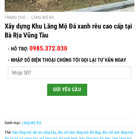
TRANG CHỦ
/
LĂNG MỘ ĐÁ
Xây dựng Khu Lăng Mộ Đá xanh rêu cao cấp tại
Bà Rịa Vũng Tàu
0985.372.030
- HỖ TRỢ:
-
NHẬP SỐ ĐIỆN THOẠI CHÚNG TÔI GỌI LẠI TƯ VẤN NGAY
Danh mục:
Lăng Mộ Đá
Thẻ:
bán lăng mộ đá tại vũng tàu
,
địa chỉ làm lăng mộ đá đẹp
,
địa chỉ làm lăng mộ
đá tại bà rịa vũng tàu
,
giá lăng mộ đá ninh bình
,
khu lăng mộ đá đẹp
,
làm lăng mộ