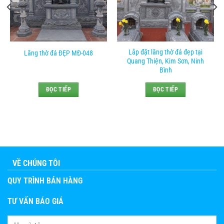
Lắp đặt lăng thờ đá đẹp tại
Lăng thờ đá ĐẸP MĐ-048
Quang Thiện, Kim Sơn, Ninh
Bình
ĐỌC TIẾP
ĐỌC TIẾP
VỀ CHÚNG TÔI
QUY TRÌNH BÁN HÀNG
TƯ VẤN BÁO GIÁ