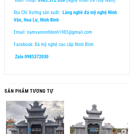
Điện Thoại:
0985.372.030
(Nghệ nhân trẻ Huy Nam)
Địa Chỉ Xưởng sản xuất:
Làng nghề đá mỹ nghệ Ninh
Vân, Hoa Lư, Ninh Bình
Email: namvanninhbinh1983@gmail.com
Facebook: Đá mỹ nghệ cao cấp Ninh Bình
Zalo
:
0985372030
SẢN PHẨM TƯƠNG TỰ