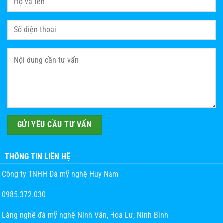
THÔNG TIN LIÊN HỆ
Công ty TNHH Đá mỹ nghệ Huy Nam
0985.372.030
Làng nghề đá mỹ nghệ Ninh Vân, Hoa Lư, Ninh Bình