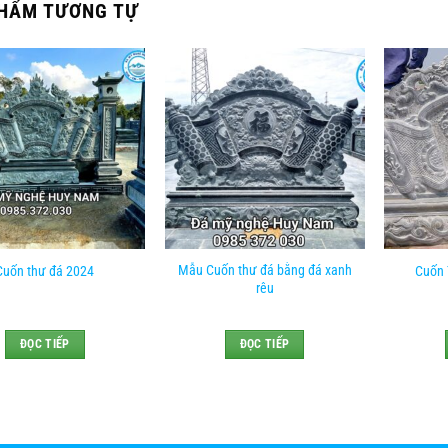
HẨM TƯƠNG TỰ
Mẫu Cuốn thư đá bằng đá xanh
Cuốn thư đá 2024
Cuốn 
rêu
ĐỌC TIẾP
ĐỌC TIẾP