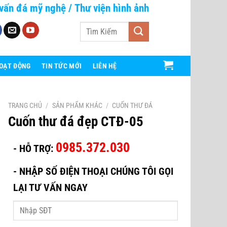
vấn đá mỹ nghệ
/
Thư viện hình ảnh
Tìm
kiếm:
HOẠT ĐỘNG
TIN TỨC MỚI
LIÊN HỆ
TRANG CHỦ
/
SẢN PHẨM KHÁC
/
CUỐN THƯ ĐÁ
Cuốn thư đá đẹp CTĐ-05
0985.372.030
- HỖ TRỢ:
-
NHẬP SỐ ĐIỆN THOẠI CHÚNG TÔI GỌI
LẠI TƯ VẤN NGAY