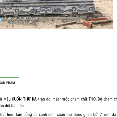
SẢN PHẨM
Là Mẫu
CUỐN THƯ ĐÁ
trán dơi mặt trước chạm chữ THỌ, Đế chạm ch
ân đối hài hòa.
hất liệu: làm bằng đá xanh đen, cuốn thư được ghép bởi 2 viên đá 