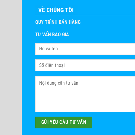
VỀ CHÚNG TÔI
QUY TRÌNH BÁN HÀNG
TƯ VẤN BÁO GIÁ