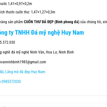
hước 1,41×0,97×0,2m
ích thước cuốn thư: 1,47×1,27×0,3m
 hàng sản phẩm
CUỐN THƯ ĐÁ ĐẸP (Bình phong đá)
của chúng tôi, xin
ông ty TNHH Đá mỹ nghệ Huy Nam
5.372.030
 nghề đá mỹ nghệ Ninh Vân, Hoa Lư, Ninh Bình
vanninhbinh1983@gmail.com
đá, Lăng mộ đá đẹp Huy Nam
o:0985372030