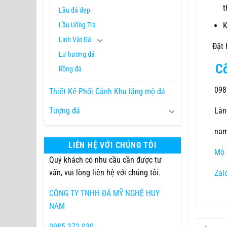
t
Lầu đá đẹp
K
Lầu Uống Trà
Linh Vật Đá
Đặt
Lư hương đá
C
Rồng đá
098
Thiết Kế-Phối Cảnh Khu lăng mộ đá
Tượng đá
Làng
nam
LIÊN HỆ VỚI CHÚNG TÔI
Mộ 
Quý khách có nhu cầu cần được tư
vấn, vui lòng liên hệ với chúng tôi.
Zal
CÔNG TY TNHH ĐÁ MỸ NGHỆ HUY
NAM
0985.372.030