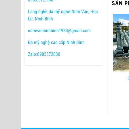
SẢN P
Làng nghề đá mỹ nghệ Ninh Vân, Hoa
Lư, Ninh Bình
namvanninhbinh1983@gmail.com
Đá mỹ nghệ cao cấp Ninh Bình
Zalo:0985372030
thư đá xanh rêu tại chi họ
Mẫu cuốn thư đá trán rồng đế
Duy tại Thạch Khê-Thạch
chân quỳ CT-012
Hà-Hà Tĩnh
ĐỌC TIẾP
ĐỌC TIẾP