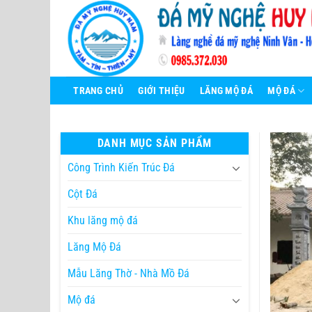
Bỏ
qua
nội
dung
TRANG CHỦ
GIỚI THIỆU
LĂNG MỘ ĐÁ
MỘ ĐÁ
DANH MỤC SẢN PHẨM
Công Trình Kiến Trúc Đá
Cột Đá
Khu lăng mộ đá
Lăng Mộ Đá
Mẫu Lăng Thờ - Nhà Mồ Đá
Mộ đá