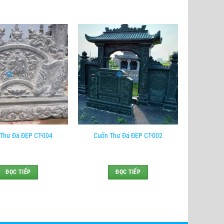
Thư Đá ĐẸP CT-004
Cuốn Thư Đá ĐẸP CT-002
ĐỌC TIẾP
ĐỌC TIẾP