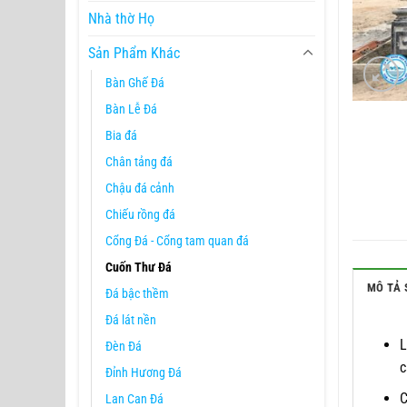
Nhà thờ Họ
Sản Phẩm Khác
Bàn Ghế Đá
Bàn Lễ Đá
Bia đá
Chân tảng đá
Chậu đá cảnh
Chiếu rồng đá
Cổng Đá - Cổng tam quan đá
Cuốn Thư Đá
MÔ TẢ 
Đá bậc thềm
Đá lát nền
Đèn Đá
c
Đỉnh Hương Đá
C
Lan Can Đá