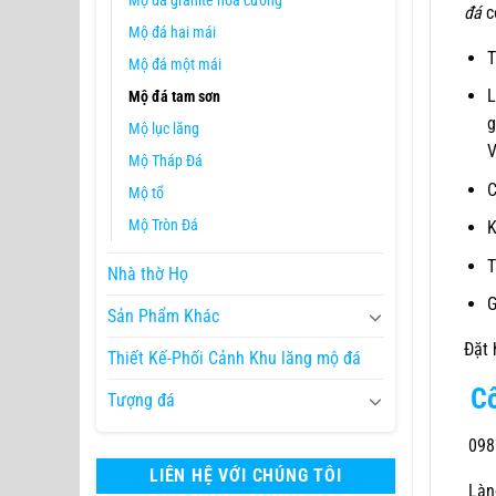
Mộ đá granite hoa cương
đá
c
Mộ đá hai mái
Mộ đá một mái
L
Mộ đá tam sơn
g
Mộ lục lăng
V
Mộ Tháp Đá
C
Mộ tổ
Mộ Tròn Đá
K
T
Nhà thờ Họ
G
Sản Phẩm Khác
Đặt
Thiết Kế-Phối Cảnh Khu lăng mộ đá
C
Tượng đá
098
LIÊN HỆ VỚI CHÚNG TÔI
Làng