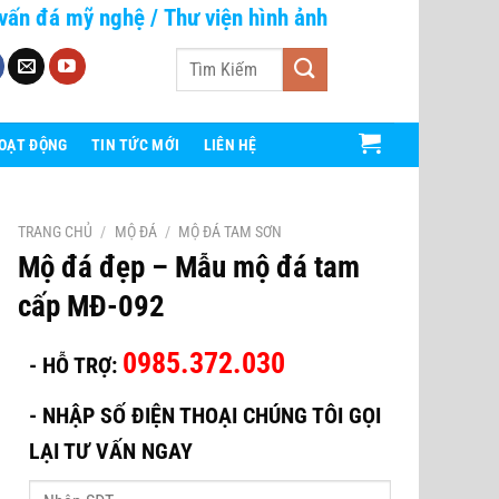
vấn đá mỹ nghệ
/
Thư viện hình ảnh
Tìm
kiếm:
HOẠT ĐỘNG
TIN TỨC MỚI
LIÊN HỆ
TRANG CHỦ
/
MỘ ĐÁ
/
MỘ ĐÁ TAM SƠN
Mộ đá đẹp – Mẫu mộ đá tam
cấp MĐ-092
0985.372.030
- HỖ TRỢ:
-
NHẬP SỐ ĐIỆN THOẠI CHÚNG TÔI GỌI
LẠI TƯ VẤN NGAY