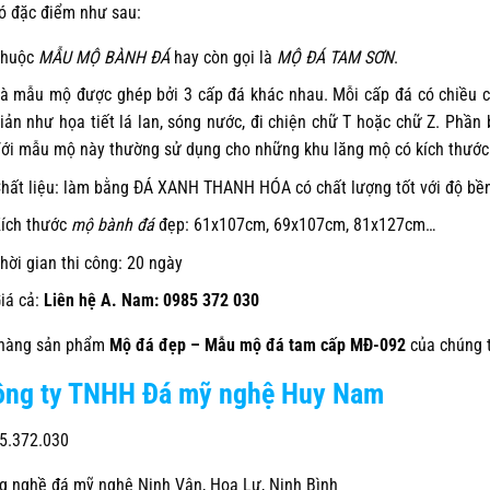
ó đặc điểm như sau:
Thuộc
MẪU MỘ BÀNH ĐÁ
hay còn gọi là
MỘ ĐÁ TAM SƠN
.
à mẫu mộ được ghép bởi 3 cấp đá khác nhau. Mỗi cấp đá có chiều 
iản như họa tiết lá lan, sóng nước, đi chiện chữ T hoặc chữ Z. Ph
ới mẫu mộ này thường sử dụng cho những khu lăng mộ có kích thước
hất liệu: làm bằng ĐÁ XANH THANH HÓA có chất lượng tốt với độ bền
ích thước
mộ bành đá
đẹp: 61x107cm, 69x107cm, 81x127cm…
hời gian thi công: 20 ngày
iá cả:
Liên hệ A. Nam: 0985 372 030
 hàng sản phẩm
Mộ đá đẹp – Mẫu mộ đá tam cấp MĐ-092
của chúng tô
ông ty TNHH Đá mỹ nghệ Huy Nam
5.372.030
 nghề đá mỹ nghệ Ninh Vân, Hoa Lư, Ninh Bình