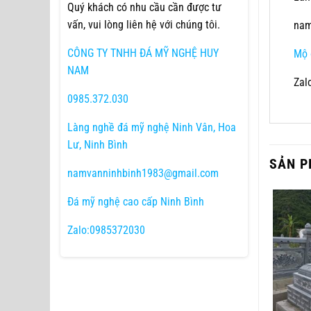
Quý khách có nhu cầu cần được tư
vấn, vui lòng liên hệ với chúng tôi.
nam
CÔNG TY TNHH ĐÁ MỸ NGHỆ HUY
Mộ 
NAM
Zal
0985.372.030
Làng nghề đá mỹ nghệ Ninh Vân, Hoa
Lư, Ninh Bình
SẢN P
namvanninhbinh1983@gmail.com
Đá mỹ nghệ cao cấp Ninh Bình
Zalo:0985372030