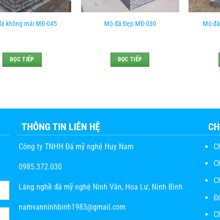
á không mái MĐ-045
Mộ đá Đẹp MĐ-030
Mộ đá
ĐỌC TIẾP
ĐỌC TIẾP
THÔNG TIN LIÊN HỆ
CH
Công ty TNHH Đá mỹ nghệ Huy Nam
C
C
0985.372.030
C
Làng nghề đá mỹ nghệ Ninh Vân, Hoa Lư, Ninh Bình
Đ
namvanninhbinh1983@gmail.com
Ch