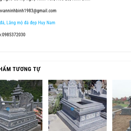
vanninhbinh1983@gmail.com
đá, Lăng mộ đá đẹp Huy Nam
o:0985372030
HẨM TƯƠNG TỰ