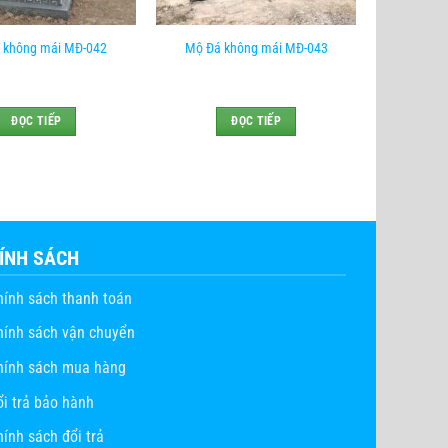
 không mái MĐ-042
Mộ Đá không mái MĐ-043
ĐỌC TIẾP
ĐỌC TIẾP
ÍNH SÁCH
hính sách thanh toán
hính sách vận chuyển
hính sách mua hàng
ổi trả bảo hành
ính sách đổi trả