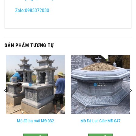
Zalo:0985372030
SẢN PHẨM TƯƠNG TỰ
Mộ đá ba mái MĐ-032
Mộ Đá Lục Giác MĐ-047