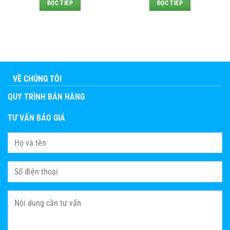
ĐỌC TIẾP
ĐỌC TIẾP
VỀ CHÚNG TÔI
QUY TRÌNH BÁN HÀNG
TƯ VẤN BÁO GIÁ