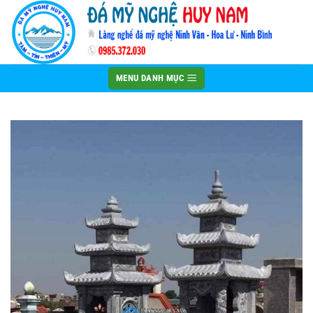
Bỏ
qua
nội
dung
MENU DANH MỤC