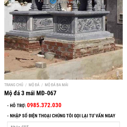
TRANG CHỦ
/
MỘ ĐÁ
/
MỘ ĐÁ BA MÁI
Mộ đá 3 mái MĐ-067
0985.372.030
- HỖ TRỢ:
-
NHẬP SỐ ĐIỆN THOẠI CHÚNG TÔI GỌI LẠI TƯ VẤN NGAY