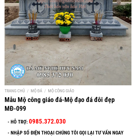
TRANG CHỦ
/
MỘ ĐÁ
/
MỘ CÔNG GIÁO
Mẫu Mộ công giáo đá-Mộ đạo đá đôi đẹp
MĐ-099
0985.372.030
- HỖ TRỢ:
-
NHẬP SỐ ĐIỆN THOẠI CHÚNG TÔI GỌI LẠI TƯ VẤN NGAY