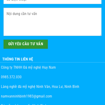
THÔNG TIN LIÊN HỆ
Công ty TNHH Đá mỹ nghệ Huy Nam
0985.372.030
Làng nghề đá mỹ nghệ Ninh Vân, Hoa Lư, Ninh Bình
namvanninhbinh1983@gmail.com