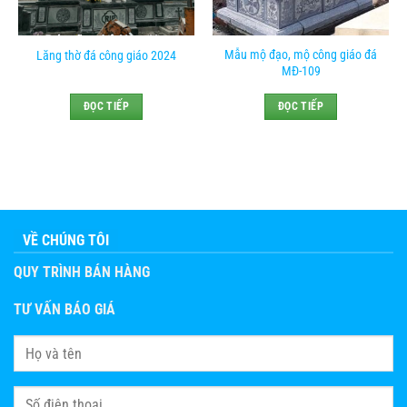
Mẫu mộ đạo, mộ công giáo đá
Lăng thờ đá công giáo 2024
MĐ-109
ĐỌC TIẾP
ĐỌC TIẾP
VỀ CHÚNG TÔI
QUY TRÌNH BÁN HÀNG
TƯ VẤN BÁO GIÁ