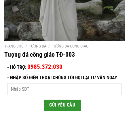
TRANG CHỦ
/
TƯỢNG ĐÁ
/
TƯỢNG ĐÁ CÔNG GIÁO
Tượng đá công giáo TĐ-003
0985.372.030
- HỖ TRỢ:
-
NHẬP SỐ ĐIỆN THOẠI CHÚNG TÔI GỌI LẠI TƯ VẤN NGAY