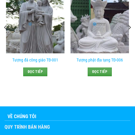
Tượng đá công giáo TĐ-001
Tượng phật địa tạng TĐ-006
ĐỌC TIẾP
ĐỌC TIẾP
VỀ CHÚNG TÔI
QUY TRÌNH BÁN HÀNG