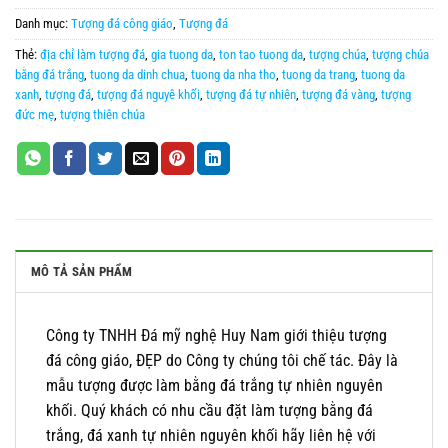
Danh mục:
Tượng đá công giáo
,
Tượng đá
Thẻ:
địa chỉ làm tượng đá
,
gia tuong da
,
ton tao tuong da
,
tượng chúa
,
tượng chúa
bằng đá trắng
,
tuong da dinh chua
,
tuong da nha tho
,
tuong da trang
,
tuong da
xanh
,
tượng đá
,
tượng đá nguyê khối
,
tượng đá tự nhiên
,
tượng đá vàng
,
tượng
đức mẹ
,
tượng thiên chúa
MÔ TẢ SẢN PHẨM
Công ty TNHH Đá mỹ nghệ Huy Nam giới thiệu tượng
đá công giáo, ĐẸP do Công ty chúng tôi chế tác. Đây là
mẫu tượng được làm bằng đá trắng tự nhiên nguyên
khối. Quý khách có nhu cầu đặt làm tượng bằng đá
trắng, đá xanh tự nhiên nguyên khối hãy liên hệ với