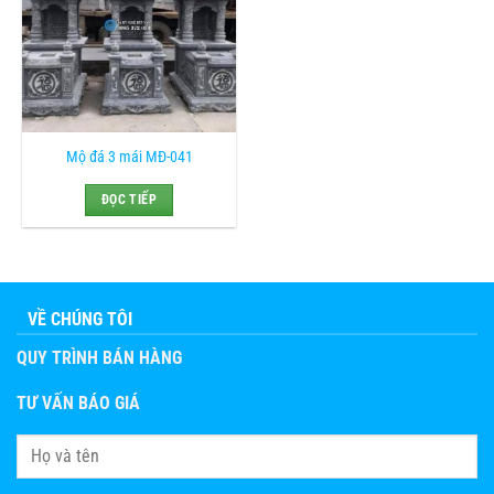
Mộ đá 3 mái MĐ-041
ĐỌC TIẾP
VỀ CHÚNG TÔI
QUY TRÌNH BÁN HÀNG
TƯ VẤN BÁO GIÁ