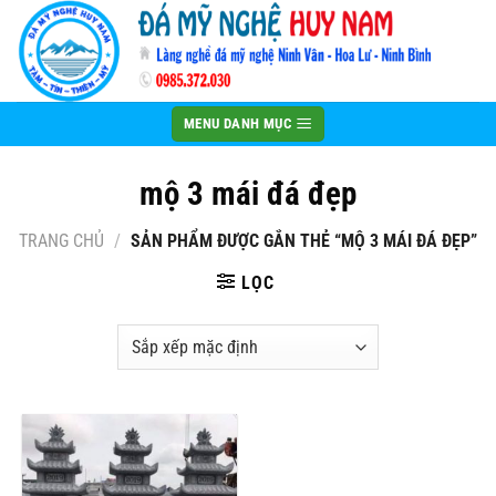
Bỏ
qua
nội
dung
MENU DANH MỤC
mộ 3 mái đá đẹp
TRANG CHỦ
/
SẢN PHẨM ĐƯỢC GẮN THẺ “MỘ 3 MÁI ĐÁ ĐẸP”
LỌC