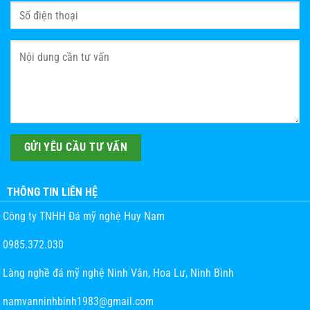
THÔNG TIN LIÊN HỆ
Công ty TNHH Đá mỹ nghệ Huy Nam
0985.372.030
Làng nghề đá mỹ nghệ Ninh Vân, Hoa Lư, Ninh Bình
namvanninhbinh1983@gmail.com