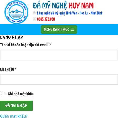
Bỏ
qua
nội
dung
MENU DANH MỤC
ĐĂNG NHẬP
Bắt
Tên tài khoản hoặc địa chỉ email
*
buộc
Bắt
Mật khẩu
*
buộc
Ghi nhớ mật khẩu
ĐĂNG NHẬP
Quên mật khẩu?