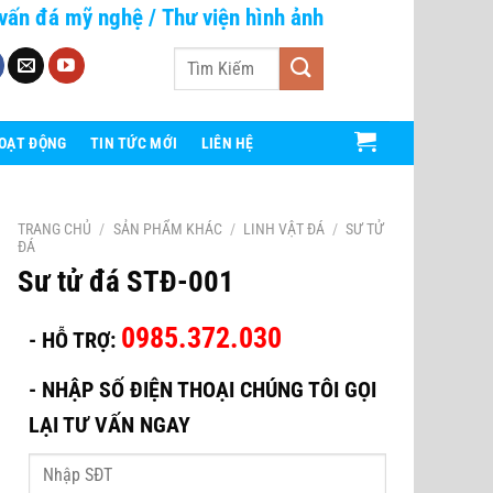
vấn đá mỹ nghệ
/
Thư viện hình ảnh
Tìm
kiếm:
HOẠT ĐỘNG
TIN TỨC MỚI
LIÊN HỆ
TRANG CHỦ
/
SẢN PHẨM KHÁC
/
LINH VẬT ĐÁ
/
SƯ TỬ
ĐÁ
Sư tử đá STĐ-001
0985.372.030
- HỖ TRỢ:
-
NHẬP SỐ ĐIỆN THOẠI CHÚNG TÔI GỌI
LẠI TƯ VẤN NGAY