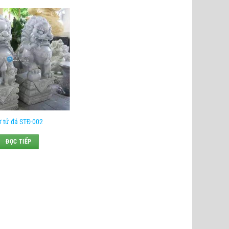
ư tử đá STĐ-002
ĐỌC TIẾP