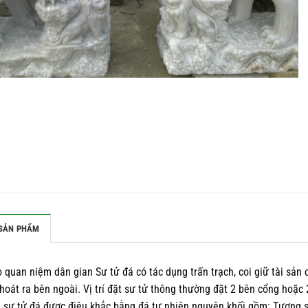
SẢN PHẨM
 quan niệm dân gian Sư tử đá có tác dụng trấn trạch, coi giữ tài sản 
thoát ra bên ngoài. Vị trí đặt sư tử thông thường đặt 2 bên cổng ho
sư tử đá được điêu khắc bằng đá tự nhiên nguyên khối gồm: Tượng sư