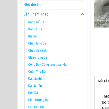
Nhà thờ Họ
Sản Phẩm Khác
Bàn Ghế Đá
Bàn Lễ Đá
Bia đá
Chân tảng đá
Chậu đá cảnh
Chiếu rồng đá
Cổng Đá - Cổng tam quan đá
Cuốn Thư Đá
Đá bậc thềm
MÔ TẢ 
Đá lát nền
Đèn Đá
Theo
Đỉnh Hương Đá
lộc 
Lan Can Đá
Nam 