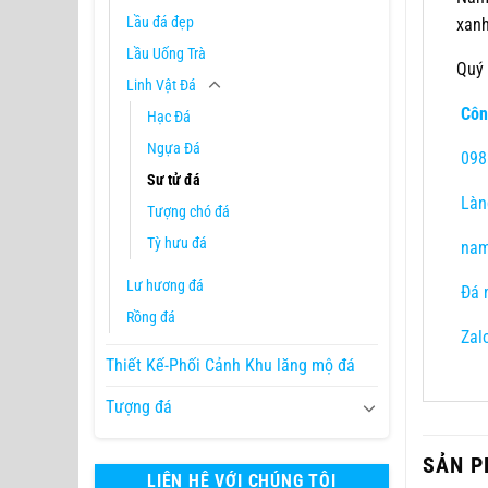
Lầu đá đẹp
xanh
Lầu Uống Trà
Quý 
Linh Vật Đá
Côn
Hạc Đá
Ngựa Đá
098
Sư tử đá
Làng
Tượng chó đá
Tỳ hưu đá
nam
Lư hương đá
Đá m
Rồng đá
Zal
Thiết Kế-Phối Cảnh Khu lăng mộ đá
Tượng đá
SẢN P
LIÊN HỆ VỚI CHÚNG TÔI