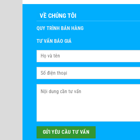
VỀ CHÚNG TÔI
QUY TRÌNH BÁN HÀNG
TƯ VẤN BÁO GIÁ