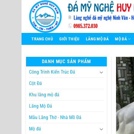
Bỏ
qua
nội
dung
TRANG CHỦ
GIỚI THIỆU
LĂNG MỘ ĐÁ
MỘ ĐÁ
DANH MỤC SẢN PHẨM
Công Trình Kiến Trúc Đá
Cột Đá
Khu lăng mộ đá
Lăng Mộ Đá
Mẫu Lăng Thờ - Nhà Mồ Đá
Mộ đá