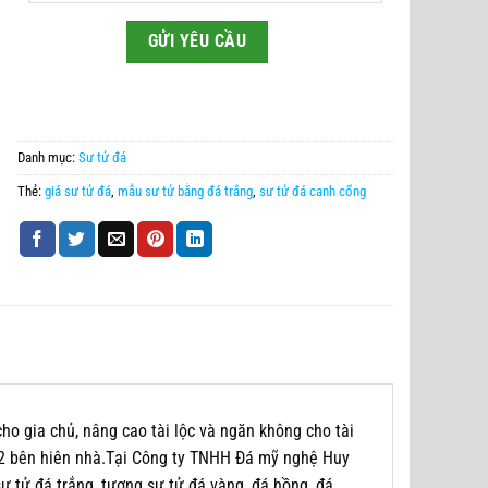
Danh mục:
Sư tử đá
Thẻ:
giá sư tử đá
,
mẫu sư tử bằng đá trắng
,
sư tử đá canh cổng
cho gia chủ, nâng cao tài lộc và ngăn không cho tài
ặc 2 bên hiên nhà.Tại Công ty TNHH Đá mỹ nghệ Huy
 tử đá trắng, tượng sư tử đá vàng, đá hồng, đá