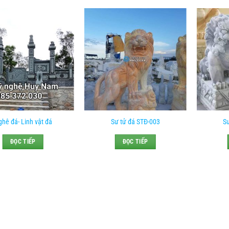
hê đá- Linh vật đá
Sư tử đá STĐ-003
S
ĐỌC TIẾP
ĐỌC TIẾP