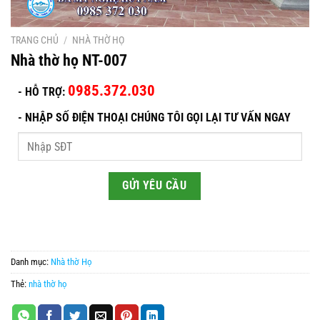
TRANG CHỦ
/
NHÀ THỜ HỌ
Nhà thờ họ NT-007
0985.372.030
- HỖ TRỢ:
-
NHẬP SỐ ĐIỆN THOẠI CHÚNG TÔI GỌI LẠI TƯ VẤN NGAY
Danh mục:
Nhà thờ Họ
Thẻ:
nhà thờ họ