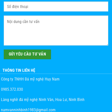
THÔNG TIN LIÊN HỆ
Công ty TNHH Đá mỹ nghệ Huy Nam
0985.372.030
Làng nghề đá mỹ nghệ Ninh Vân, Hoa Lư, Ninh Bình
namvanninhbinh1983@gmail.com