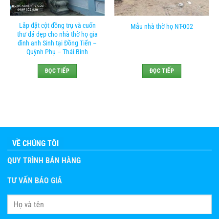
Lắp đặt cột đồng trụ và cuốn
Mẫu nhà thờ họ NT-002
thư đá đẹp cho nhà thờ họ gia
đình anh Sinh tại Đồng Tiến –
Quỳnh Phụ – Thái Bình
ĐỌC TIẾP
ĐỌC TIẾP
VỀ CHÚNG TÔI
QUY TRÌNH BÁN HÀNG
TƯ VẤN BÁO GIÁ