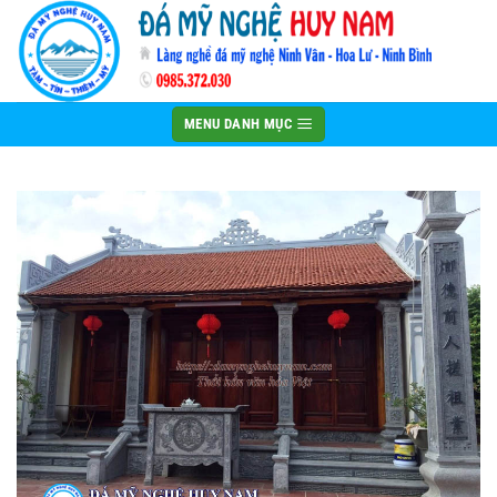
Bỏ
qua
nội
dung
MENU DANH MỤC