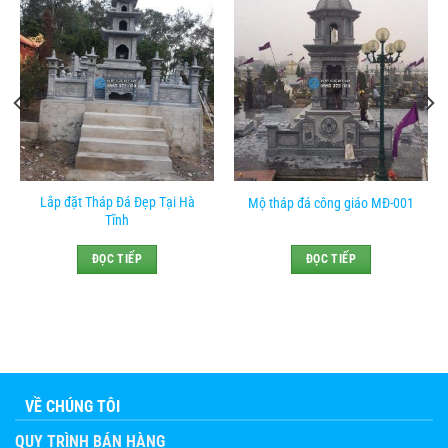
Lắp đặt Tháp Đá Đẹp Tại Hà
Mộ tháp đá công giáo MĐ-001
Tĩnh
ĐỌC TIẾP
ĐỌC TIẾP
VỀ CHÚNG TÔI
QUY TRÌNH BÁN HÀNG