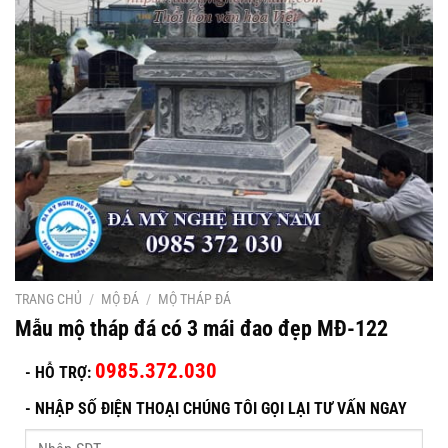
TRANG CHỦ
/
MỘ ĐÁ
/
MỘ THÁP ĐÁ
Mẫu mộ tháp đá có 3 mái đao đẹp MĐ-122
0985.372.030
- HỖ TRỢ:
-
NHẬP SỐ ĐIỆN THOẠI CHÚNG TÔI GỌI LẠI TƯ VẤN NGAY