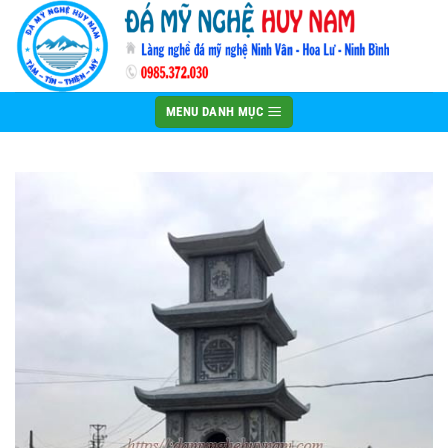
Bỏ
qua
nội
dung
MENU DANH MỤC