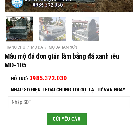
TRANG CHỦ
/
MỘ ĐÁ
/
MỘ ĐÁ TAM SƠN
Mẫu mộ đá đơn giản làm bằng đá xanh rêu
MĐ-105
0985.372.030
- HỖ TRỢ:
-
NHẬP SỐ ĐIỆN THOẠI CHÚNG TÔI GỌI LẠI TƯ VẤN NGAY