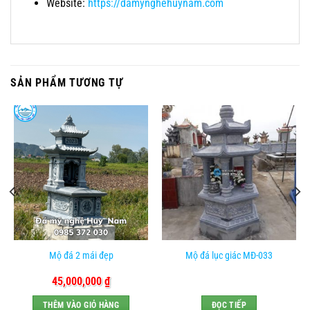
Website:
https://damynghehuynam.com
SẢN PHẨM TƯƠNG TỰ
Mộ đá 2 mái đẹp
Mộ đá lục giác MĐ-033
45,000,000
₫
THÊM VÀO GIỎ HÀNG
ĐỌC TIẾP