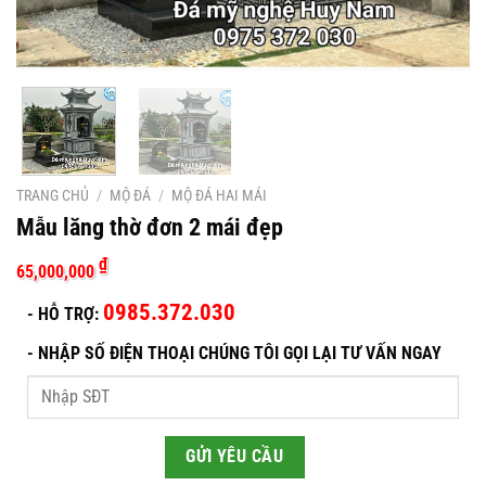
TRANG CHỦ
/
MỘ ĐÁ
/
MỘ ĐÁ HAI MÁI
Mẫu lăng thờ đơn 2 mái đẹp
₫
65,000,000
0985.372.030
- HỖ TRỢ:
-
NHẬP SỐ ĐIỆN THOẠI CHÚNG TÔI GỌI LẠI TƯ VẤN NGAY