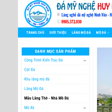
Bỏ
qua
nội
dung
TRANG CHỦ
GIỚI THIỆU
LĂNG MỘ ĐÁ
MỘ ĐÁ
DANH MỤC SẢN PHẨM
Công Trình Kiến Trúc Đá
Cột Đá
Khu lăng mộ đá
Lăng Mộ Đá
Mẫu Lăng Thờ - Nhà Mồ Đá
Mộ đá