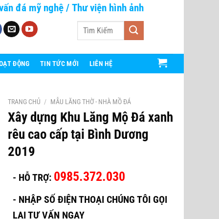
vấn đá mỹ nghệ
/
Thư viện hình ảnh
Tìm
kiếm:
HOẠT ĐỘNG
TIN TỨC MỚI
LIÊN HỆ
TRANG CHỦ
/
MẪU LĂNG THỜ - NHÀ MỒ ĐÁ
Xây dựng Khu Lăng Mộ Đá xanh
rêu cao cấp tại Bình Dương
2019
0985.372.030
- HỖ TRỢ:
-
NHẬP SỐ ĐIỆN THOẠI CHÚNG TÔI GỌI
LẠI TƯ VẤN NGAY