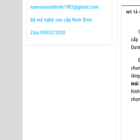
namvanninhbinh1983@gmail.com
MÔ TẢ 
Đá mỹ nghệ cao cấp Ninh Bình
Côn
Zalo:0985372030
cấp 
Dươ
Đâ
chun
lăng
mái
hình
chọn