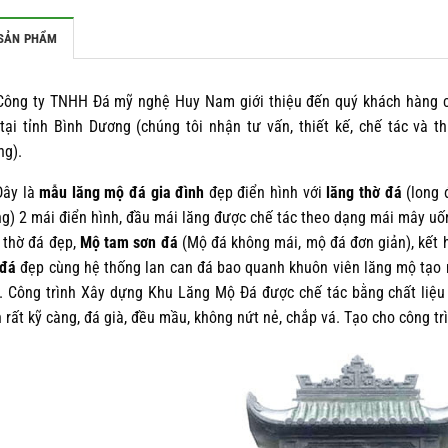
SẢN PHẨM
g ty TNHH Đá mỹ nghệ Huy Nam giới thiệu đến quý khách hàng cô
tại tỉnh Bình Dương (chúng tôi nhận tư vấn, thiết kế, chế tác và 
ng).
y là
mẫu lăng mộ đá gia đình
đẹp điển hình với
lăng thờ đá
(long đ
g) 2 mái điển hình, đầu mái lăng được chế tác theo dạng mái mây u
 thờ đá đẹp,
Mộ tam sơn đá
(Mộ đá không mái, mộ đá đơn giản), kết 
 đá
đẹp cùng hệ thống lan can đá bao quanh khuôn viên lăng mộ tạo 
. Công trình Xây dựng Khu Lăng Mộ Đá được chế tác bằng chất liệu 
 rất kỹ càng, đá già, đều mầu, không nứt nẻ, chắp vá. Tạo cho công tr