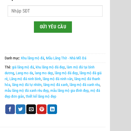
Danh mục:
Khu lăng mộ đá
,
Mẫu Lăng Thờ - Nhà Mồ Đá
Thẻ:
giá lăng mộ đá
,
khu lăng mộ đá đẹp
,
làm mộ đá tại bình
dương
,
Lang mo da
,
lang mo dẹp
,
lăng mộ đá đẹp
,
lăng mộ đá giá
rẻ
,
Lăng mộ đá ninh bình
,
lăng mộ đá ninh vân
,
lăng mộ đá thanh
hóa
,
lăng mộ đá tự nhiên
,
lăng mộ đá xanh
,
lăng mộ đá xanh rêu
,
mẫu lăng mộ đá xanh rêu đẹp
,
mẫu lăng mộ gia đình đẹp
,
mộ đá
đẹp đơn giản
,
thiết kế lăng mộ đẹp