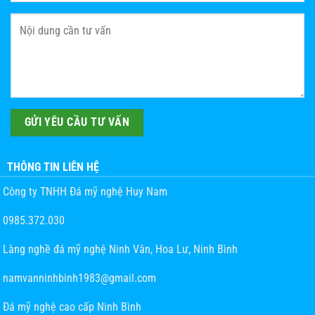
THÔNG TIN LIÊN HỆ
Công ty TNHH Đá mỹ nghệ Huy Nam
0985.372.030
Làng nghề đá mỹ nghệ Ninh Vân, Hoa Lư, Ninh Bình
namvanninhbinh1983@gmail.com
Đá mỹ nghệ cao cấp Ninh Bình