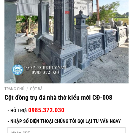
TRANG CHỦ
/
CỘT ĐÁ
Cột đồng trụ đá nhà thờ kiểu mới CĐ-008
0985.372.030
- HỖ TRỢ:
-
NHẬP SỐ ĐIỆN THOẠI CHÚNG TÔI GỌI LẠI TƯ VẤN NGAY