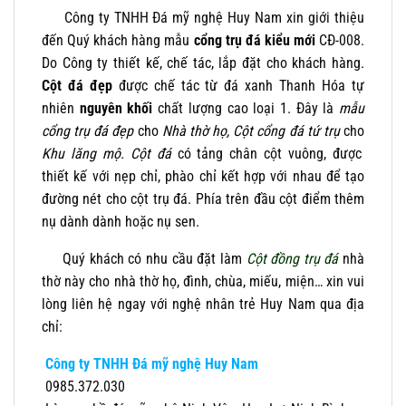
Công ty TNHH Đá mỹ nghệ Huy Nam xin giới thiệu
đến Quý khách hàng mẫu
cổng trụ đá kiểu mới
CĐ-008.
Do Công ty thiết kế, chế tác, lắp đặt cho khách hàng.
Cột đá đẹp
được chế tác từ đá xanh Thanh Hóa tự
nhiên
nguyên khối
chất lượng cao loại 1. Đây là
mẫu
cổng trụ đá đẹp
cho
Nhà thờ họ, Cột cổng đá tứ trụ
cho
Khu lăng mộ. Cột đá
có tảng chân cột vuông, được
thiết kế với nẹp chỉ, phào chỉ kết hợp với nhau để tạo
đường nét cho cột trụ đá. Phía trên đầu cột điểm thêm
nụ dành dành hoặc nụ sen.
Quý khách có nhu cầu đặt làm
Cột đồng trụ đá
nhà
thờ này cho nhà thờ họ, đình, chùa, miếu, miện… xin vui
lòng liên hệ ngay với nghệ nhân trẻ Huy Nam qua địa
chỉ:
Công ty TNHH Đá mỹ nghệ Huy Nam
0985.372.030