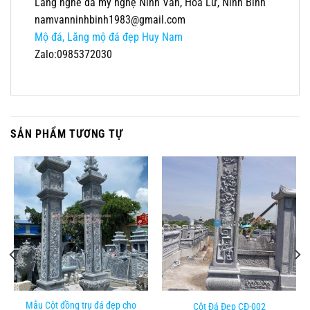
Làng nghề đá mỹ nghệ Ninh Vân, Hoa Lư, Ninh Bình
namvanninhbinh1983@gmail.com
Mộ đá, Lăng mộ đá đẹp Huy Nam
Zalo:0985372030
SẢN PHẨM TƯƠNG TỰ
Mẫu Cột đồng trụ đá đẹp cho
Cột Đá Đẹp CĐ-002