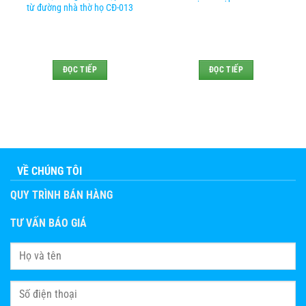
từ đường nhà thờ họ CĐ-013
ĐỌC TIẾP
ĐỌC TIẾP
VỀ CHÚNG TÔI
QUY TRÌNH BÁN HÀNG
TƯ VẤN BÁO GIÁ