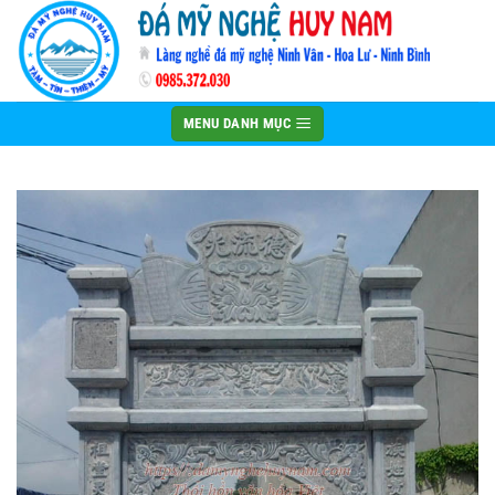
Bỏ
qua
nội
dung
MENU DANH MỤC