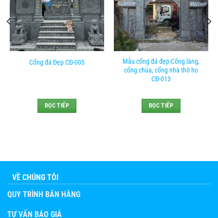
Mẫu cổng đá đẹp-Cổng làng,
Cổng đá Đẹp CĐ-005
cổng chùa, cổng nhà thờ họ
CĐ-013
ĐỌC TIẾP
ĐỌC TIẾP
VỀ CHÚNG TÔI
QUY TRÌNH BÁN HÀNG
TƯ VẤN BÁO GIÁ