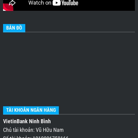
BẢN ĐỒ
TÀI KHOẢN NGÂN HÀNG
VietinBank Ninh Bình
Chủ tài khoản: Vũ Hữu Nam