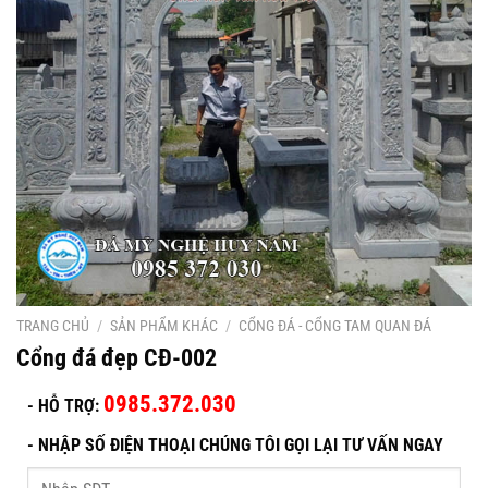
TRANG CHỦ
/
SẢN PHẨM KHÁC
/
CỔNG ĐÁ - CỔNG TAM QUAN ĐÁ
Cổng đá đẹp CĐ-002
0985.372.030
- HỖ TRỢ:
-
NHẬP SỐ ĐIỆN THOẠI CHÚNG TÔI GỌI LẠI TƯ VẤN NGAY