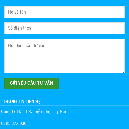
THÔNG TIN LIÊN HỆ
Công ty TNHH Đá mỹ nghệ Huy Nam
0985.372.030