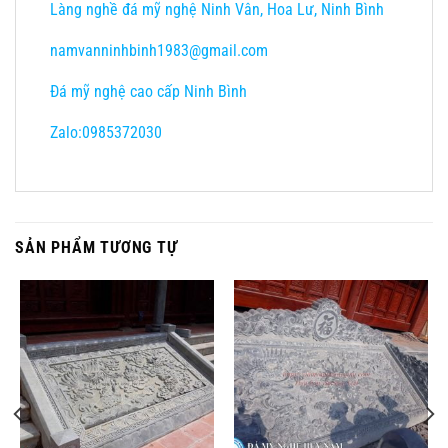
Làng nghề đá mỹ nghệ Ninh Vân, Hoa Lư, Ninh Bình
namvanninhbinh1983@gmail.com
Đá mỹ nghệ cao cấp Ninh Bình
Zalo:0985372030
SẢN PHẨM TƯƠNG TỰ