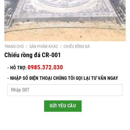
TRANG CHỦ
/
SẢN PHẨM KHÁC
/
CHIẾU RỒNG ĐÁ
Chiếu rồng đá CR-001
0985.372.030
- HỖ TRỢ:
-
NHẬP SỐ ĐIỆN THOẠI CHÚNG TÔI GỌI LẠI TƯ VẤN NGAY