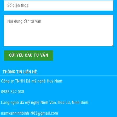
THÔNG TIN LIÊN HỆ
Công ty TNHH Đá mỹ nghệ Huy Nam
0985.372.030
Làng nghề đá mỹ nghệ Ninh Vân, Hoa Lư, Ninh Bình
namvanninhbinh1983@gmail.com