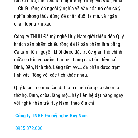
tạo ra mưa, gió. Chiếu rồng tượng trưng cho Vua, chúa.
… Chiếu rồng đá ngoài ý nghĩa về văn hóa nó còn có ý
nghĩa phong thủy dùng để chắn đuổi ta mà, và ngăn
chặn luồng khí xấu.
Công ty TNHH Đá mỹ nghệ Huy Nam giới thiệu đến Quý
khách sản phẩm chiếu rồng đá là sản phẩm làm bằng
đá tự nhiên nguyên khối được đặt trước gian thờ chính
giữa có lối lên xuống hai bên bằng các bậc thềm củ
Đình, Đền, Nhà thờ, Lăng tẩm vvv… đa phần được trạm
linh vật Rồng với các tích khác nhau.
Quý khách có nhu cầu đặt làm chiếu rồng đá cho nhà
thờ họ, Đình, chùa, lăng mộ… hãy liên hệ đặt hàng ngay
với nghệ nhân trẻ Huy Nam theo địa chỉ:
Công ty TNHH Đá mỹ nghệ Huy Nam
0985.372.030