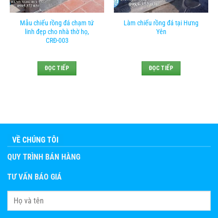
Mẫu chiếu rồng đá chạm tứ
Làm chiếu rồng đá tại Hưng
linh đẹp cho nhà thờ họ,
Yên
CRĐ-003
ĐỌC TIẾP
ĐỌC TIẾP
VỀ CHÚNG TÔI
QUY TRÌNH BÁN HÀNG
TƯ VẤN BÁO GIÁ